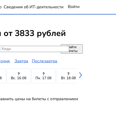
Войти
о
Сведения об ИТ-деятельности
от 3833 рублей
Найти
да
да
билеты
годня
Завтра
Послезавтра
?
?
?
?
08
Вс. 16.08
Пн. 17.08
Вт. 18.08
Ср. 19.08
Чт.
авнить цены на билеты с отправлением