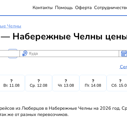
Контакты
Помощь
Оферта
Сотрудничеств
ые Челны
— Набережные Челны цены 
Куда
Ког
Ког
Се
?
?
?
?
?
Вт. 11.08
Ср. 12.08
Чт. 13.08
Пт. 14.08
Сб. 15.
 рейсов из Люберцов в Набережные Челны на 2026 год. Ср
 так же от разных перевозчиков.