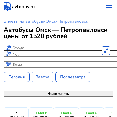
avtobus.ru
Билеты на автобусы
-
Омск
-
Петропавловск
Автобусы Омск — Петропавловск
цены от 1520 рублей
Откуда
Куда
Когда
Когда
Сегодня
Завтра
Послезавтра
Найти билеты
?
1448 ₽
1448 ₽
1448 ₽
144