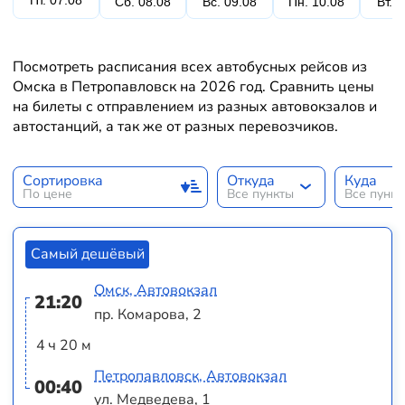
Пт. 07.08
Сб. 08.08
Вс. 09.08
Пн. 10.08
Вт. 
Посмотреть расписания всех автобусных рейсов из
Омска в Петропавловск на 2026 год. Сравнить цены
на билеты с отправлением из разных автовокзалов и
автостанций, а так же от разных перевозчиков.
Сортировка
Откуда
Куда
По цене
Все пункты
Все пунк
Самый дешёвый
Омск, Автовокзал
21:20
пр. Комарова, 2
4 ч 20 м
Петропавловск, Автовокзал
00:40
ул. Медведева, 1