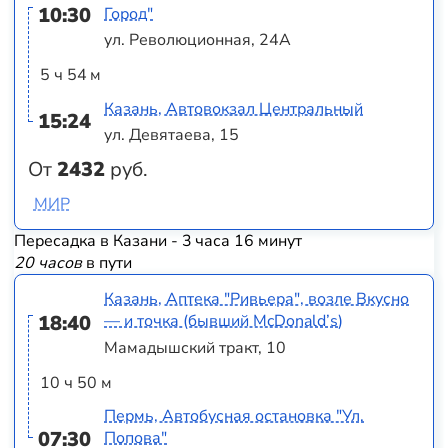
10:30
Город"
ул. Революционная, 24А
5 ч 54 м
Казань, Автовокзал Центральный
15:24
ул. Девятаева, 15
От
2432
руб.
МИР
Пересадка в Казани - 3 часа 16 минут
20 часов
в пути
Казань, Аптека "Ривьера", возле Вкусно
18:40
— и точка (бывший McDonald’s)
Мамадышский тракт, 10
10 ч 50 м
Пермь, Автобусная остановка "Ул.
07:30
Попова"