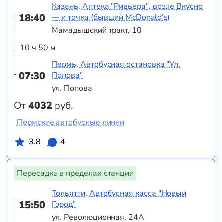
Казань, Аптека "Ривьера", возле Вкусно
18:40
— и точка (бывший McDonald’s)
Мамадышский тракт, 10
10 ч 50 м
Пермь, Автобусная остановка "Ул.
07:30
Попова"
ул. Попова
От
4032
руб.
Пермские автобусные линии
3.8
4
Пересадка в пределах станции
Тольятти, Автобусная касса "Новый
15:50
Город"
ул. Революционная, 24А