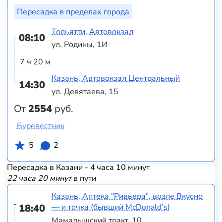
Пересадка в пределах города
Тольятти, Автовокзал
08:10
ул. Родины, 1И
7 ч 20 м
Казань, Автовокзал Центральный
14:30
ул. Девятаева, 15
От
2554
руб.
Буревестник
5
2
Пересадка в Казани - 4 часа 10 минут
22 часа 20 минут
в пути
Казань, Аптека "Ривьера", возле Вкусно
18:40
— и точка (бывший McDonald’s)
Мамадышский тракт, 10