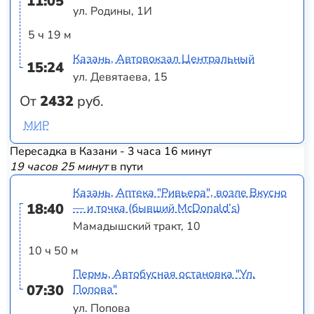
11:05
ул. Родины, 1И
5 ч 19 м
Казань, Автовокзал Центральный
15:24
ул. Девятаева, 15
От
2432
руб.
МИР
Пересадка в Казани - 3 часа 16 минут
19 часов 25 минут
в пути
Казань, Аптека "Ривьера", возле Вкусно
18:40
— и точка (бывший McDonald’s)
Мамадышский тракт, 10
10 ч 50 м
Пермь, Автобусная остановка "Ул.
07:30
Попова"
ул. Попова