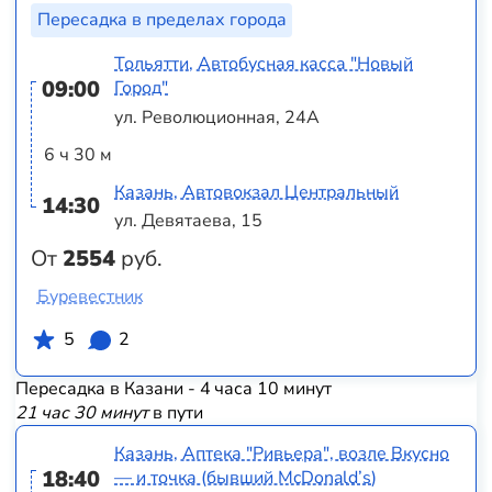
Пересадка в пределах города
Тольятти, Автобусная касса "Новый
09:00
Город"
ул. Революционная, 24А
6 ч 30 м
Казань, Автовокзал Центральный
14:30
ул. Девятаева, 15
От
2554
руб.
Буревестник
5
2
Пересадка в Казани - 4 часа 10 минут
21 час 30 минут
в пути
Казань, Аптека "Ривьера", возле Вкусно
18:40
— и точка (бывший McDonald’s)