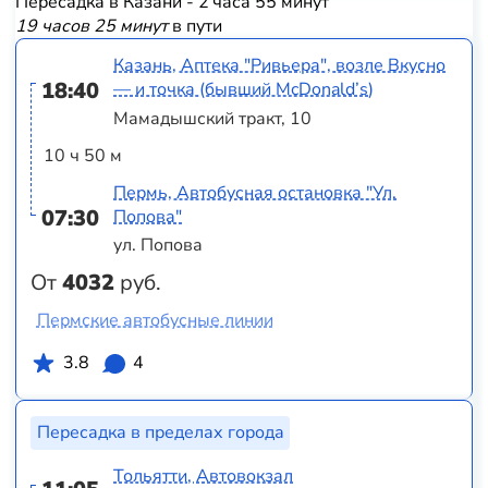
Пересадка в Казани - 2 часа 55 минут
19 часов 25 минут
в пути
Казань, Аптека "Ривьера", возле Вкусно
18:40
— и точка (бывший McDonald’s)
Мамадышский тракт, 10
10 ч 50 м
Пермь, Автобусная остановка "Ул.
07:30
Попова"
ул. Попова
От
4032
руб.
Пермские автобусные линии
3.8
4
Пересадка в пределах города
Тольятти, Автовокзал