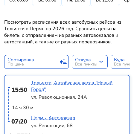
Сб. 08.08
Вс. 09.08
Пн. 10.08
Вт. 11.08
Ср. 
Посмотреть расписания всех автобусных рейсов из
Тольятти в Пермь на 2026 год. Сравнить цены на
билеты с отправлением из разных автовокзалов и
автостанций, а так же от разных перевозчиков.
Сортировка
Откуда
Куда
По цене
Все пункты
Все пунк
Тольятти, Автобусная касса "Новый
15:50
Город"
ул. Революционная, 24А
14 ч 30 м
Пермь, Автовокзал
07:20
ул. Революции, 68