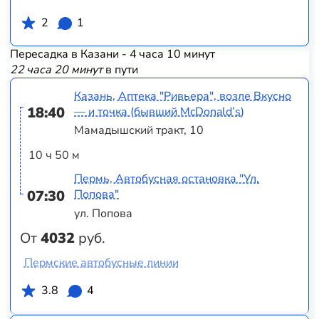
2
1
Пересадка в Казани - 4 часа 10 минут
22 часа 20 минут
в пути
Казань, Аптека "Ривьера", возле Вкусно
18:40
— и точка (бывший McDonald’s)
Мамадышский тракт, 10
10 ч 50 м
Пермь, Автобусная остановка "Ул.
07:30
Попова"
ул. Попова
От
4032
руб.
Пермские автобусные линии
3.8
4