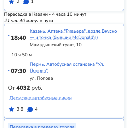
2
1
Пересадка в Казани - 4 часа 10 минут
21 час 40 минут
в пути
Казань, Аптека "Ривьера", возле Вкусно
18:40
— и точка (бывший McDonald’s)
Мамадышский тракт, 10
10 ч 50 м
Пермь, Автобусная остановка "Ул.
07:30
Попова"
ул. Попова
От
4032
руб.
Пермские автобусные линии
3.8
4
Пересадка в пределах города