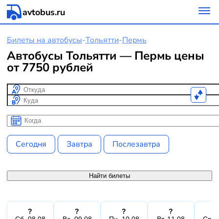
avtobus.ru
Билеты на автобусы
-
Тольятти
-
Пермь
Автобусы Тольятти — Пермь цены
от 7750 рублей
Откуда
Куда
Когда
Когда
Сегодня
Завтра
Послезавтра
Найти билеты
?
?
?
?