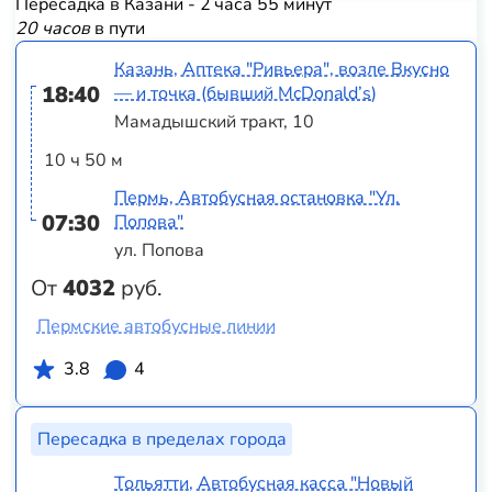
Пересадка в Казани - 2 часа 55 минут
20 часов
в пути
Казань, Аптека "Ривьера", возле Вкусно
18:40
— и точка (бывший McDonald’s)
Мамадышский тракт, 10
10 ч 50 м
Пермь, Автобусная остановка "Ул.
07:30
Попова"
ул. Попова
От
4032
руб.
Пермские автобусные линии
3.8
4
Пересадка в пределах города
Тольятти, Автобусная касса "Новый