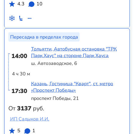
4.3
10
Пересадка в пределах города
Тольятти, Автобусная остановка "ТРК
14:00
Парк Хаус" на стороне Парк Хауса
ш. Автозаводское, 6
4 ч 30 м
Казань, Гостиница "Кварт", ст. метро
17:30
«Проспект Победы»
проспект Победы, 21
От
3137
руб.
ИП Садыков И.И.
5
1