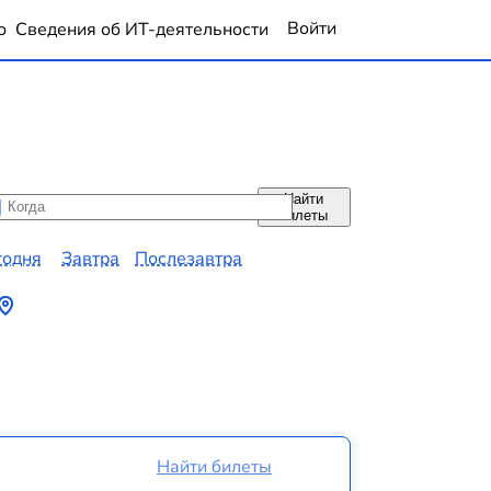
Войти
о
Сведения об ИТ-деятельности
Найти
да
да
билеты
годня
Завтра
Послезавтра
Найти билеты