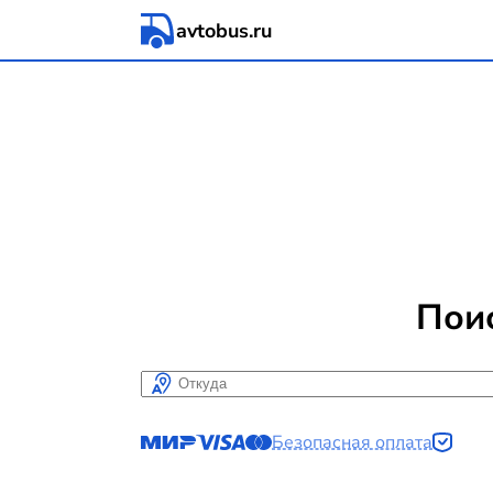
avtobus.ru
Пои
Откуда
Безопасная оплата