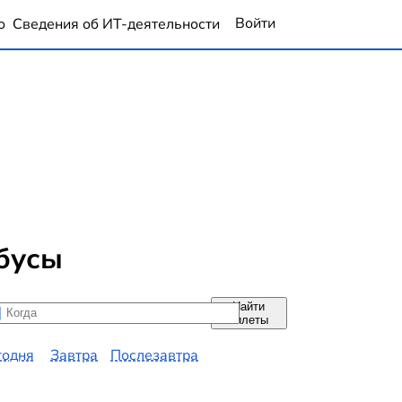
Войти
о
Сведения об ИТ-деятельности
бусы
Найти
да
да
билеты
годня
Завтра
Послезавтра