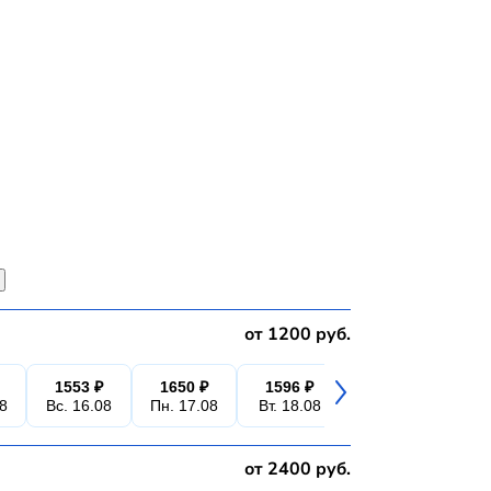
от 1200 руб.
1553 ₽
1650 ₽
1596 ₽
1596 ₽
1
08
Вс. 16.08
Пн. 17.08
Вт. 18.08
Ср. 19.08
Чт.
от 2400 руб.