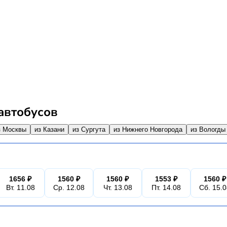
автобусов
з Москвы
из Казани
из Сургута
из Нижнего Новгорода
из Вологды
1656 ₽
1560 ₽
1560 ₽
1553 ₽
1560 ₽
Вт. 11.08
Ср. 12.08
Чт. 13.08
Пт. 14.08
Сб. 15.