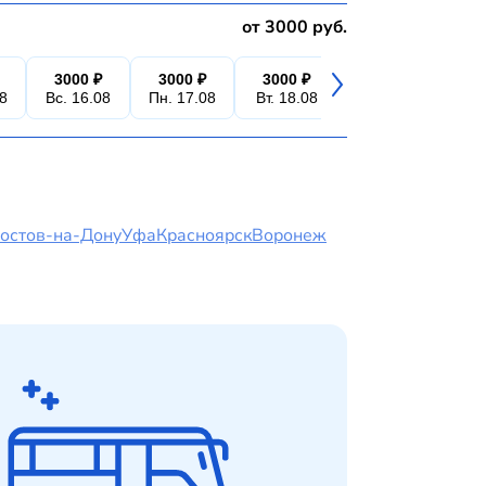
от 3000 руб.
3000 ₽
3000 ₽
3000 ₽
3000 ₽
3
08
Вс. 16.08
Пн. 17.08
Вт. 18.08
Ср. 19.08
Чт.
остов-на-Дону
Уфа
Красноярск
Воронеж