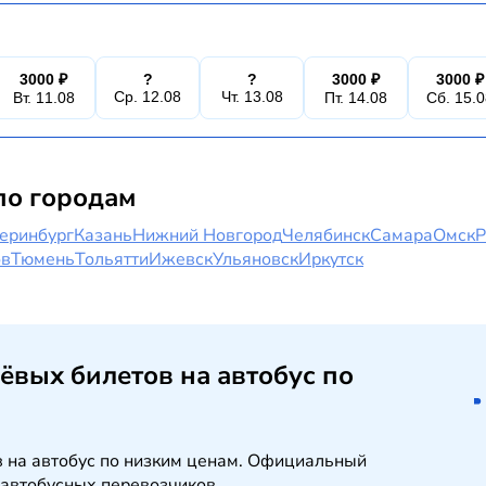
?
?
3000 ₽
3000 ₽
3000 ₽
Ср. 12.08
Чт. 13.08
Вт. 11.08
Пт. 14.08
Сб. 15.
по городам
еринбург
Казань
Нижний Новгород
Челябинск
Самара
Омск
Р
ов
Тюмень
Тольятти
Ижевск
Ульяновск
Иркутск
ёвых билетов на автобус по
в на автобус по низким ценам. Официальный
 автобусных перевозчиков.