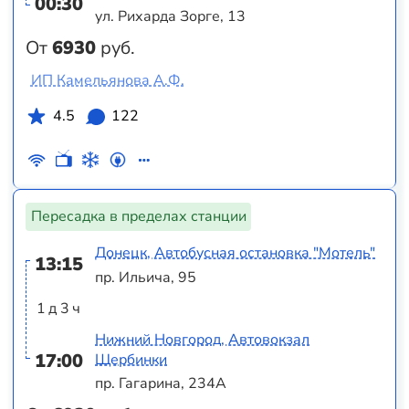
00:30
ул. Рихарда Зорге, 13
От
6930
руб.
ИП Камельянова А.Ф.
4.5
122
Пересадка в пределах станции
Донецк, Автобусная остановка "Мотель"
13:15
пр. Ильича, 95
1 д 3 ч
Нижний Новгород, Автовокзал
17:00
Щербинки
пр. Гагарина, 234А