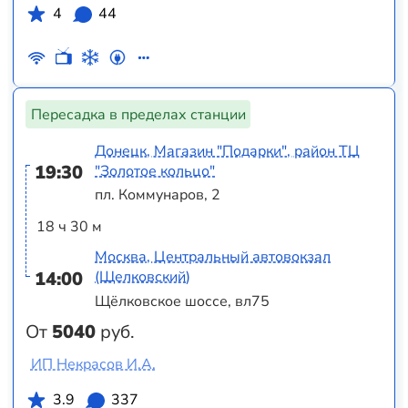
4
44
Пересадка в пределах станции
Донецк, Магазин "Подарки", район ТЦ
19:30
"Золотое кольцо"
пл. Коммунаров, 2
18 ч 30 м
Москва, Центральный автовокзал
14:00
(Щелковский)
Щёлковское шоссе, вл75
От
5040
руб.
ИП Некрасов И.А.
3.9
337