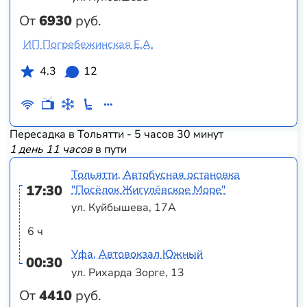
От
6930
руб.
ИП Погребежинская Е.А.
4.3
12
Пересадка в Тольятти - 5 часов 30 минут
1 день 11 часов
в пути
Тольятти, Автобусная остановка
17:30
"Посёлок Жигулёвское Море"
ул. Куйбышева, 17А
6 ч
Уфа, Автовокзал Южный
00:30
ул. Рихарда Зорге, 13
От
4410
руб.