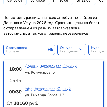
Сб. 08.08
Вс. 09.08
Пн. 10.08
Вт. 11.08
Ср. 
Посмотреть расписания всех автобусных рейсов из
Донецка в Уфу на 2026 год. Сравнить цены на билеты
с отправлением из разных автовокзалов и
автостанций, а так же от разных перевозчиков.
Сортировка
Откуда
Куда
По цене
Все пункты
Все пунк
Донецк, Автовокзал Южный
18:00
ул. Комунаров, 6
1 д 4 ч
Уфа, Автовокзал Южный
00:30
ул. Рихарда Зорге, 13
От
20160
руб.