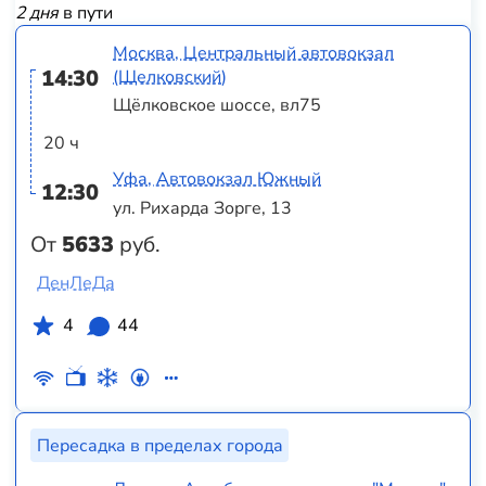
2 дня
в пути
Москва, Центральный автовокзал
14:30
(Щелковский)
Щёлковское шоссе, вл75
20 ч
Уфа, Автовокзал Южный
12:30
ул. Рихарда Зорге, 13
От
5633
руб.
ДенЛеДа
4
44
Пересадка в пределах города