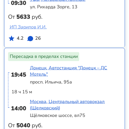
09:30
ул. Рихарда Зорге, 13
От
5633
руб.
ИП Зарипов И.И.
4.2
26
Пересадка в пределах станции
Донецк, Автостанция "Донецк – ДС
19:45
Мотель"
просп. Ильича, 95а
18 ч 15 м
Москва, Центральный автовокзал
14:00
(Щелковский)
Щёлковское шоссе, вл75
От
5040
руб.