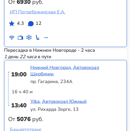
От
6930
руб.
ИП Погребежинская Е.А.
4.3
12
Пересадка в Нижнем Новгороде - 2 часа
1 день 22 часа
в пути
Нижний Новгород, Автовокзал
19:00
Щербинки
пр. Гагарина, 234А
16 ч 40 м
Уфа, Автовокзал Южный
13:40
ул. Рихарда Зорге, 13
От
5076
руб.
Башавтотранс