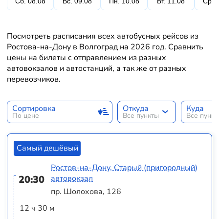
Сб. 08.08
Вс. 09.08
Пн. 10.08
Вт. 11.08
Ср. 
Посмотреть расписания всех автобусных рейсов из
Ростова-на-Дону в Волгоград на 2026 год. Сравнить
цены на билеты с отправлением из разных
автовокзалов и автостанций, а так же от разных
перевозчиков.
Сортировка
Откуда
Куда
По цене
Все пункты
Все пунк
Самый дешёвый
Ростов-на-Дону, Старый (пригородный)
20:30
автовокзал
пр. Шолохова, 126
12 ч 30 м