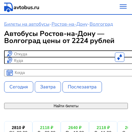
avtobus.ru
Билеты на автобусы
-
Ростов-на-Дону
-
Волгоград
Автобусы Ростов-на-Дону —
Волгоград цены от 2224 рублей
Откуда
Куда
Когда
Когда
Сегодня
Завтра
Послезавтра
Найти билеты
2810 ₽
2118 ₽
2640 ₽
2118 ₽
264