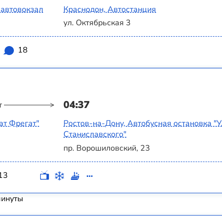
 автовокзал
Краснодон, Автостанция
ул. Октябрьская 3
18
04:37
т
ат Фрегат"
Ростов-на-Дону, Автобусная остановка "
Станиславского"
пр. Ворошиловский, 23
13
минуты