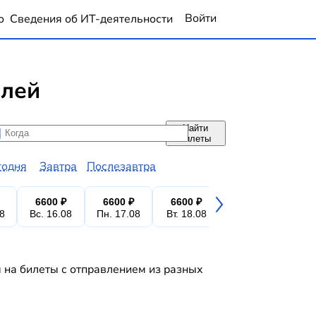
Войти
о
Сведения об ИТ-деятельности
блей
Найти
да
да
билеты
годня
Завтра
Послезавтра
6600 ₽
6600 ₽
6600 ₽
6600 ₽
6
08
Вс. 16.08
Пн. 17.08
Вт. 18.08
Ср. 19.08
Чт.
 на билеты с отправлением из разных