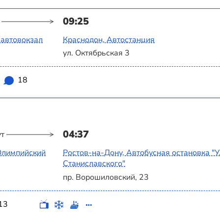
09:25
 автовокзал
Краснодон, Автостанция
ул. Октябрьская 3
18
04:37
ут
 Олимпийский
Ростов-на-Дону, Автобусная остановка "
Станиславского"
пр. Ворошиловский, 23
13