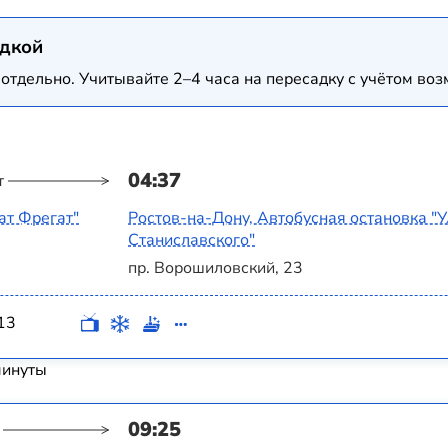
адкой
отдельно. Учитывайте 2–4 часа на пересадку с учётом в
04:37
т
ат Фрегат"
Ростов-на-Дону, Автобусная остановка "
Станиславского"
пр. Ворошиловский, 23
13
минуты
09:25