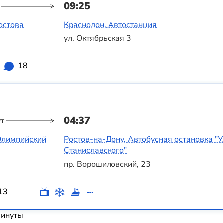
09:25
остова
Краснодон, Автостанция
ул. Октябрьская 3
18
04:37
ут
 Олимпийский
Ростов-на-Дону, Автобусная остановка "
Станиславского"
пр. Ворошиловский, 23
13
минуты