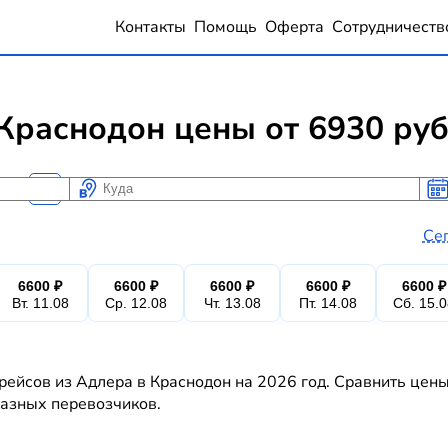
Контакты
Помощь
Оферта
Сотрудничеств
Краснодон цены от 6930 ру
Куда
Ког
Ког
Се
6600 ₽
6600 ₽
6600 ₽
6600 ₽
6600 ₽
Вт. 11.08
Ср. 12.08
Чт. 13.08
Пт. 14.08
Сб. 15.
рейсов из Адлера в Краснодон на 2026 год. Сравнить цены
 разных перевозчиков.