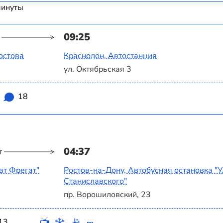
минуты
09:25
остова
Краснодон, Автостанция
ул. Октябрьская 3
18
04:37
т
ат Фрегат"
Ростов-на-Дону, Автобусная остановка "
Станиславского"
пр. Ворошиловский, 23
13