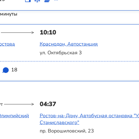
 минуты
10:10
остова
Краснодон, Автостанция
ул. Октябрьская 3
18
04:37
ут
 Олимпийский
Ростов-на-Дону, Автобусная остановка "
Станиславского"
пр. Ворошиловский, 23