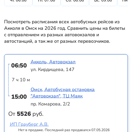
Чт. 06.08
Пт. 07.08
Сб. 08.08
Вс. 09.08
Пн. 
Посмотреть расписания всех автобусных рейсов из
Акколя в Омск на 2026 год. Сравнить цены на билеты
с отправлением из разных автовокзалов и
автостанций, а так же от разных перевозчиков.
Акколь, Автовокзал
06:50
ул. Кирдищева, 147
7 ч 10 м
Омск, Автобусная остановка
15:00
"Автовокзал", ТЦ Маяк
пр. Комарова, 2/2
От
5526
руб.
ИП Грауберг А.В.
Нет в продаже. Последний раз продавался 07.05.2026