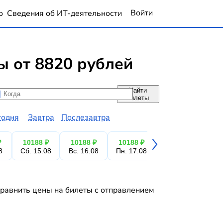
Войти
о
Сведения об ИТ-деятельности
 от 8820 рублей
Найти
да
да
билеты
годня
Завтра
Послезавтра
₽
10188 ₽
10188 ₽
10188 ₽
10188 ₽
14
8
Сб. 15.08
Вс. 16.08
Пн. 17.08
Вт. 18.08
Ср.
Сравнить цены на билеты с отправлением