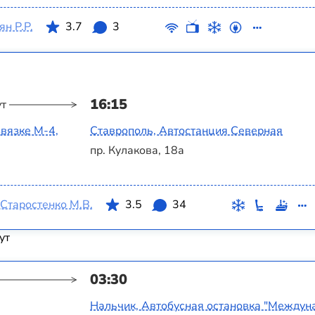
н Р.Р.
3.7
3
16:15
ут
вязке М-4,
Ставрополь, Автостанция Северная
пр. Кулакова, 18а
Старостенко М.В.
3.5
34
ут
03:30
Нальчик, Автобусная остановка "Между