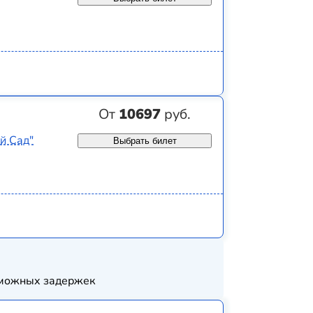
От
10697
руб.
й Сад"
Выбрать билет
озможных задержек