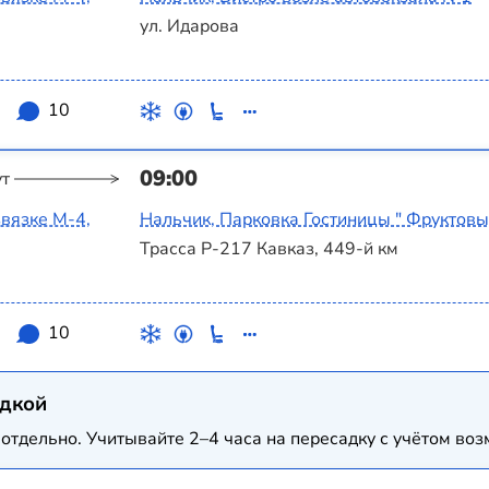
ул. Идарова
3
10
09:00
ут
вязке М-4,
Нальчик, Парковка Гостиницы " Фруктовы
Трасса Р-217 Кавказ, 449-й км
3
10
адкой
отдельно. Учитывайте 2–4 часа на пересадку с учётом в