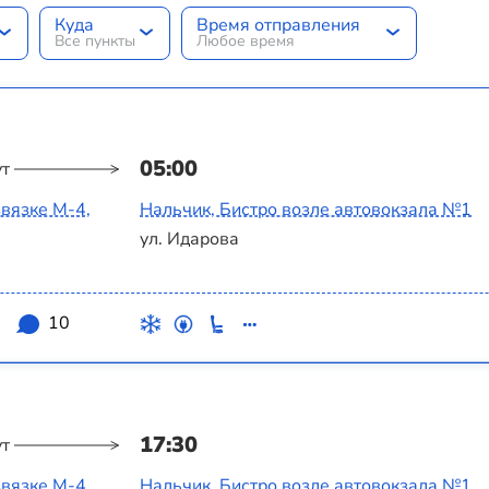
Куда
Время отправления
Все пункты
Любое время
05:00
ут
вязке М-4,
Нальчик, Бистро возле автовокзала №1
ул. Идарова
3
10
17:30
ут
вязке М-4,
Нальчик, Бистро возле автовокзала №1