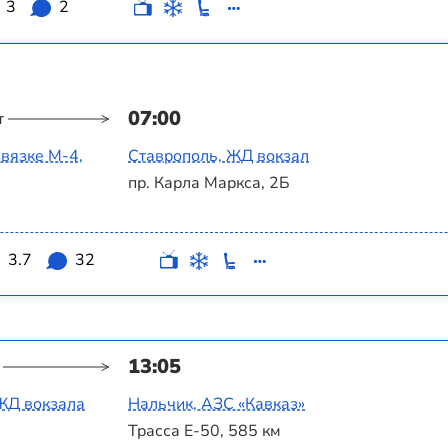
3
2
07:00
т
вязке М-4,
Ставрополь, ЖД вокзал
пр. Карла Маркса, 2Б
3.7
32
13:05
 ЖД вокзала
Нальчик, АЗС «Кавказ»
Трасса Е-50, 585 км