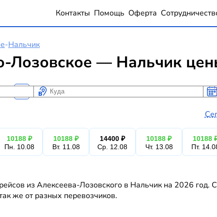
Контакты
Помощь
Оферта
Сотрудничеств
ое
-
Нальчик
о-Лозовское — Нальчик цены
Куда
Ког
Ког
Се
10188 ₽
10188 ₽
14400 ₽
10188 ₽
10188 
Пн. 10.08
Вт. 11.08
Ср. 12.08
Чт. 13.08
Пт. 14.0
рейсов из Алексеева-Лозовского в Нальчик на 2026 год. 
 так же от разных перевозчиков.