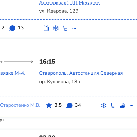
Автовокзал", ТЦ Мегадом
ул. Идарова, 129
.2
13
16:15
ут
вязке М-4,
Ставрополь, Автостанция Северная
пр. Кулакова, 18а
Старостенко М.В.
3.5
34
ут