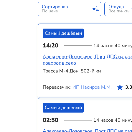
Сортировка
Откуда
По цене
Все пункты
Самый дешёвый
14:20
14 часов 40 мин
Алексеево-Лозовское, Пост ДПС на раз
поворот в село
Трасса М-4 Дон, 802-й км
Перевозчик:
ИП Насиров М.М.
3.
Самый дешёвый
02:50
14 часов 40 мин
Алексеево-Лозовское, Пост ДПС на раз