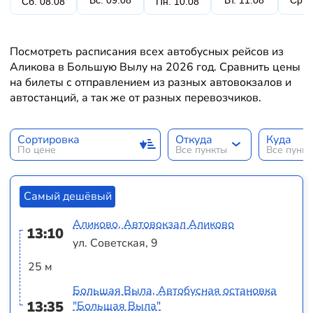
Вс. 09.08
Вт. 11.08
Ср. 
Сб. 08.08
Пн. 10.08
Посмотреть расписания всех автобусных рейсов из
Аликова в Большую Вылу на 2026 год. Сравнить цены
на билеты с отправлением из разных автовокзалов и
автостанций, а так же от разных перевозчиков.
Сортировка
Откуда
Куда
По цене
Все пункты
Все пунк
Самый дешёвый
Аликово, Автовокзал Аликово
13:10
ул. Советская, 9
25 м
Большая Выла, Автобусная остановка
13:35
"Большая Выла"