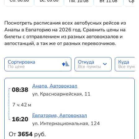
Сб. 08.08
Вс. 09.08
Пн. 10.08
Вт. 11.08
Ср. 
Посмотреть расписания всех автобусных рейсов из
Анапы в Евпаторию на 2026 год. Сравнить цены на
билеты с отправлением из разных автовокзалов и
автостанций, а так же от разных перевозчиков.
Сортировка
Откуда
Куда
По цене
Все пункты
Все пунк
Анапа, Автовокзал
08:38
ул. Красноармейская, 11
7 ч 42 м
Евпатория, Автовокзал
16:20
ул. Интернациональная, 124
От
3654
руб.