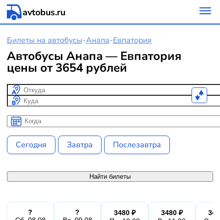
avtobus.ru
Билеты на автобусы
-
Анапа
-
Евпатория
Автобусы Анапа — Евпатория
цены от 3654 рублей
Откуда
Куда
Когда
Когда
Сегодня
Завтра
Послезавтра
Найти билеты
?
?
3480 ₽
3480 ₽
348