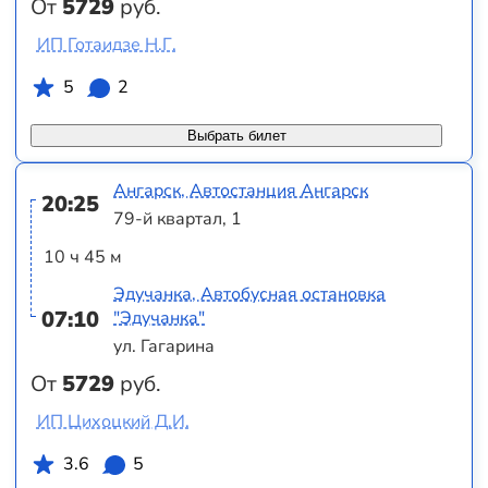
От
5729
руб.
ИП Готаидзе Н.Г.
5
2
Выбрать билет
Ангарск, Автостанция Ангарск
20:25
79-й квартал, 1
10 ч 45 м
Эдучанка, Автобусная остановка
07:10
"Эдучанка"
ул. Гагарина
От
5729
руб.
ИП Цихоцкий Д.И.
3.6
5