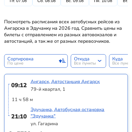
Пт. 07.08
Сб. 08.08
Вс. 09.08
Пн. 10.08
Вт. 
Посмотреть расписания всех автобусных рейсов из
Ангарска в Эдучанку на 2026 год. Сравнить цены на
билеты с отправлением из разных автовокзалов и
автостанций, а так же от разных перевозчиков.
Сортировка
Откуда
Куда
По цене
Все пункты
Все пунк
Ангарск, Автостанция Ангарск
09:12
79-й квартал, 1
11 ч 58 м
Эдучанка, Автобусная остановка
21:10
"Эдучанка"
ул. Гагарина