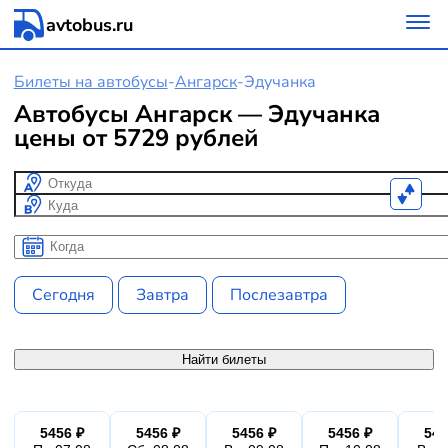
avtobus.ru
Билеты на автобусы
-
Ангарск
-
Эдучанка
Автобусы Ангарск — Эдучанка
цены от 5729 рублей
Откуда
Куда
Когда
Когда
Сегодня
Завтра
Послезавтра
Найти билеты
5456 ₽
5456 ₽
5456 ₽
5456 ₽
545