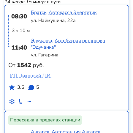
14 часов 15 минут
в пути
Братск, Автокасса Энергетик
08:30
ул. Наймушина, 22а
3 ч 10 м
Эдучанка, Автобусная остановка
11:40
"Эдучанка"
ул. Гагарина
От
1542
руб.
ИП Цихоцкий Д.И.
3.6
5
Пересадка в пределах станции
Ангарск, Автостанция Ангарск