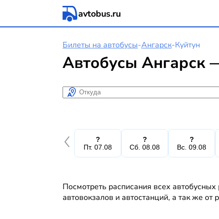
avtobus.ru
Билеты на автобусы
-
Ангарск
-
Куйтун
Автобусы Ангарск —
Откуда
?
?
?
Пт. 07.08
Сб. 08.08
Вс. 09.08
Посмотреть расписания всех автобусных р
автовокзалов и автостанций, а так же от