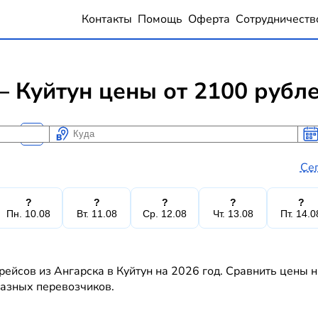
Контакты
Помощь
Оферта
Сотрудничеств
 Куйтун цены от 2100 рубл
Куда
Ког
Ког
Се
?
?
?
?
?
Пн. 10.08
Вт. 11.08
Ср. 12.08
Чт. 13.08
Пт. 14.0
ейсов из Ангарска в Куйтун на 2026 год. Сравнить цены 
 разных перевозчиков.