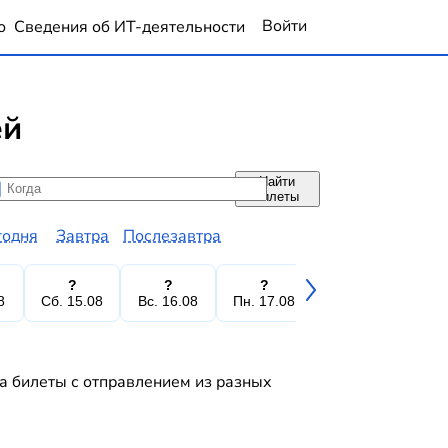
Войти
о
Сведения об ИТ-деятельности
ей
Найти
да
да
билеты
годня
Завтра
Послезавтра
?
?
?
?
8
Сб. 15.08
Вс. 16.08
Пн. 17.08
Вт. 18.08
Ср.
на билеты с отправлением из разных