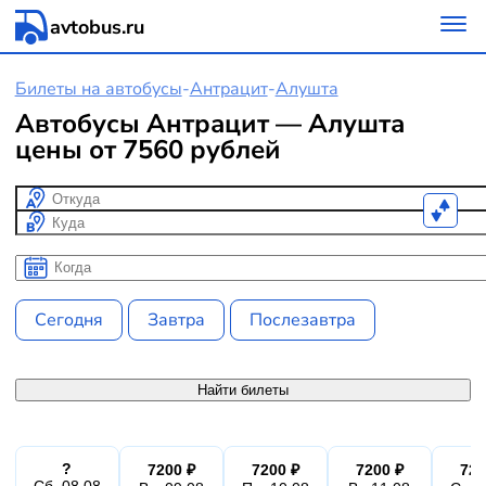
avtobus.ru
Билеты на автобусы
-
Антрацит
-
Алушта
Автобусы Антрацит — Алушта
цены от 7560 рублей
Откуда
Куда
Когда
Когда
Сегодня
Завтра
Послезавтра
Найти билеты
?
7200 ₽
7200 ₽
7200 ₽
720