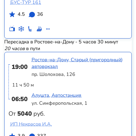
БУС-ТУР 161
4.5
36
Пересадка в Ростове-на-Дону - 5 часов 30 минут
20 часов
в пути
Ростов-на-Дону, Старый (пригородный)
19:00
автовокзал
пр. Шолохова, 126
11 ч 50 м
Алушта, Автостанция
06:50
ул. Симферопольская, 1
От
5040
руб.
ИП Некрасов И.А.