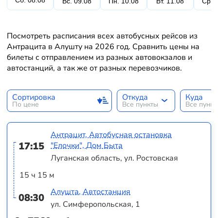
Сб. 08.08
Вс. 09.08
Пн. 10.08
Вт. 11.08
Ср. 
Посмотреть расписания всех автобусных рейсов из
Антрацита в Алушту на 2026 год. Сравнить цены на
билеты с отправлением из разных автовокзалов и
автостанций, а так же от разных перевозчиков.
Сортировка
Откуда
Куда
По цене
Все пункты
Все пунк
Антрацит, Автобусная остановка
17:15
"Елочки", Дом Быта
Луганская область, ул. Ростовская
15 ч 15 м
Алушта, Автостанция
08:30
ул. Симферопольская, 1