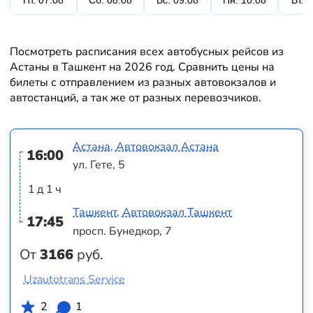
Пт. 07.08
Сб. 08.08
Вс. 09.08
Пн. 10.08
Вт. 
Посмотреть расписания всех автобусных рейсов из
Астаны в Ташкент на 2026 год. Сравнить цены на
билеты с отправлением из разных автовокзалов и
автостанций, а так же от разных перевозчиков.
Астана, Автовокзал Астана
16:00
ул. Гете, 5
1 д 1 ч
Ташкент, Автовокзал Ташкент
17:45
просп. Бунедкор, 7
От
3166
руб.
Uzautotrans Service
2
1