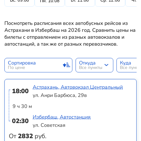
Вс. 09.08
Вт. 11.08
Ср. 12.08
Чт. 
Пн. 10.08
Посмотреть расписания всех автобусных рейсов из
Астрахани в Избербаш на 2026 год. Сравнить цены на
билеты с отправлением из разных автовокзалов и
автостанций, а так же от разных перевозчиков.
Сортировка
Откуда
Куда
По цене
Все пункты
Все пунк
Астрахань, Автовокзал Центральный
18:00
ул. Анри Барбюса, 29в
9 ч 30 м
Избербаш, Автостанция
02:30
ул. Советская
От
2832
руб.