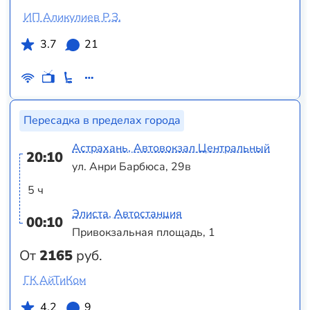
ИП Аликулиев Р.З.
3.7
21
Пересадка в пределах города
Астрахань, Автовокзал Центральный
20:10
ул. Анри Барбюса, 29в
5 ч
Элиста, Автостанция
00:10
Привокзальная площадь, 1
От
2165
руб.
ГК АйТиКом
4.2
9