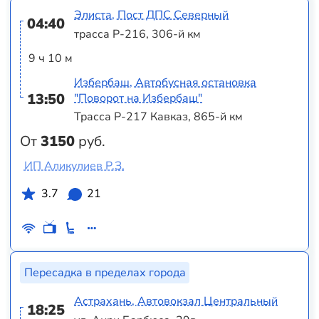
Элиста, Пост ДПС Северный
04:40
трасса Р-216, 306-й км
9 ч 10 м
Избербаш, Автобусная остановка
13:50
"Поворот на Избербаш"
Трасса Р-217 Кавказ, 865-й км
От
3150
руб.
ИП Аликулиев Р.З.
3.7
21
Пересадка в пределах города
Астрахань, Автовокзал Центральный
18:25