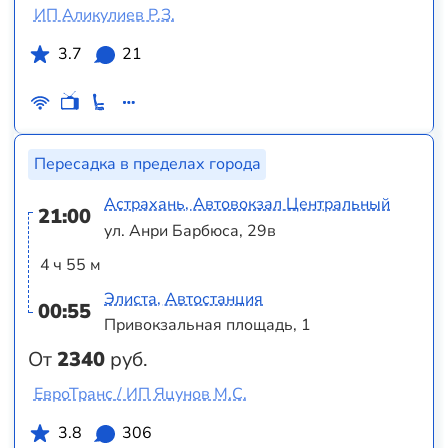
ИП Аликулиев Р.З.
3.7
21
Пересадка в пределах города
Астрахань, Автовокзал Центральный
21:00
ул. Анри Барбюса, 29в
4 ч 55 м
Элиста, Автостанция
00:55
Привокзальная площадь, 1
От
2340
руб.
ЕвроТранс / ИП Яцунов М.С.
3.8
306