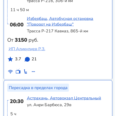
трасса Р-216, 306-й км
11 ч 50 м
Избербаш, Автобусная остановка
06:00
"Поворот на Избербаш"
Трасса Р-217 Кавказ, 865-й км
От
3150
руб.
ИП Аликулиев Р.З.
3.7
21
Пересадка в пределах города
Астрахань, Автовокзал Центральный
20:30
ул. Анри Барбюса, 29в
5 ч