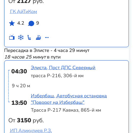
От
2127
руб.
ГК АйТиКом
4.2
9
Пересадка в Элисте - 4 часа 29 минут
18 часов 25 минут
в пути
Элиста, Пост ДПС Северный
04:30
трасса Р-216, 306-й км
9 ч 20 м
Избербаш, Автобусная остановка
13:50
"Поворот на Избербаш"
Трасса Р-217 Кавказ, 865-й км
От
3150
руб.
ИП Аликулиев Р.З.