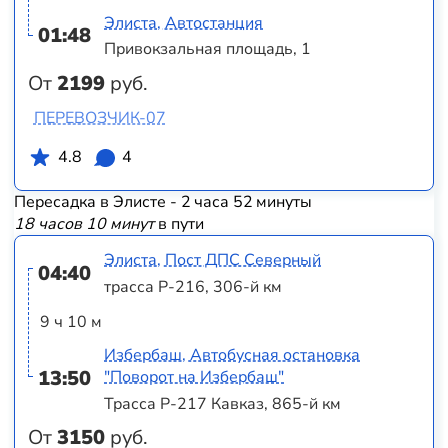
Элиста, Автостанция
01:48
Привокзальная площадь, 1
От
2199
руб.
ПЕРЕВОЗЧИК-07
4.8
4
Пересадка в Элисте - 2 часа 52 минуты
18 часов 10 минут
в пути
Элиста, Пост ДПС Северный
04:40
трасса Р-216, 306-й км
9 ч 10 м
Избербаш, Автобусная остановка
13:50
"Поворот на Избербаш"
Трасса Р-217 Кавказ, 865-й км
От
3150
руб.