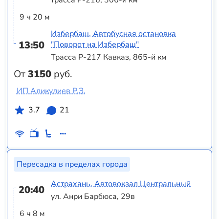
трасса Р-216, 306-й км
9 ч 20 м
Избербаш, Автобусная остановка
13:50
"Поворот на Избербаш"
Трасса Р-217 Кавказ, 865-й км
От
3150
руб.
ИП Аликулиев Р.З.
3.7
21
Пересадка в пределах города
Астрахань, Автовокзал Центральный
20:40
ул. Анри Барбюса, 29в
6 ч 8 м