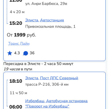
12:00
ул. Анри Барбюса, 29в
4 ч 20 м
Элиста, Автостанция
15:20
Привокзальная площадь, 1
От
1999
руб.
Транс Лайн
4.3
36
Пересадка в Элисте - 2 часа 50 минут
19 часов
в пути
Элиста, Пост ДПС Северный
18:10
трасса Р-216, 306-й км
11 ч 50 м
Избербаш, Автобусная остановка
06:00
"Поворот на Избербаш"