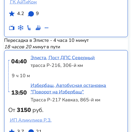
ГК АйТиКом
4.2
9
Пересадка в Элисте - 4 часа 10 минут
18 часов 20 минут
в пути
Элиста, Пост ДПС Северный
04:40
трасса Р-216, 306-й км
9 ч 10 м
Избербаш, Автобусная остановка
13:50
"Поворот на Избербаш"
Трасса Р-217 Кавказ, 865-й км
От
3150
руб.
ИП Аликулиев Р.З.
3.7
21