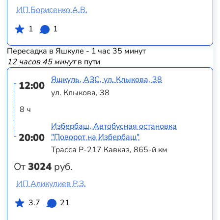
ИП Борисенко А.В.
1
1
Пересадка в Яшкуле - 1 час 35 минут
12 часов 45 минут
в пути
Яшкуль, АЗС, ул. Клыкова, 38
12:00
ул. Клыкова, 38
8 ч
Избербаш, Автобусная остановка
20:00
"Поворот на Избербаш"
Трасса Р-217 Кавказ, 865-й км
От
3024
руб.
ИП Аликулиев Р.З.
3.7
21