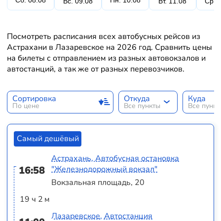
Сб. 08.08
Пн. 10.08
Вс. 09.08
Вт. 11.08
Ср. 
Посмотреть расписания всех автобусных рейсов из
Астрахани в Лазаревское на 2026 год. Сравнить цены
на билеты с отправлением из разных автовокзалов и
автостанций, а так же от разных перевозчиков.
Сортировка
Откуда
Куда
По цене
Все пункты
Все пунк
Самый дешёвый
Астрахань, Автобусная остановка
16:58
"Железнодорожный вокзал"
Вокзальная площадь, 20
19 ч 2 м
Лазаревское, Автостанция