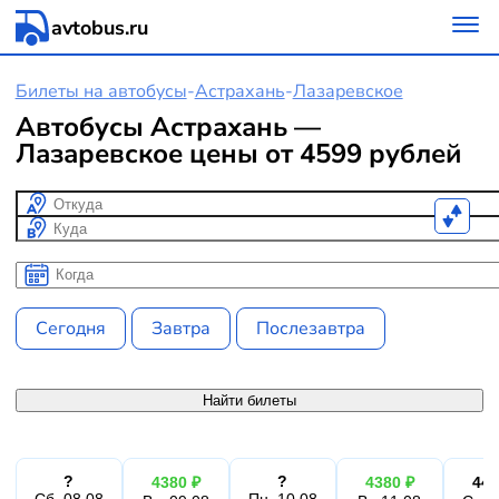
avtobus.ru
Билеты на автобусы
-
Астрахань
-
Лазаревское
Автобусы Астрахань —
Лазаревское цены от 4599 рублей
Откуда
Куда
Когда
Когда
Сегодня
Завтра
Послезавтра
Найти билеты
?
?
4380 ₽
4380 ₽
442