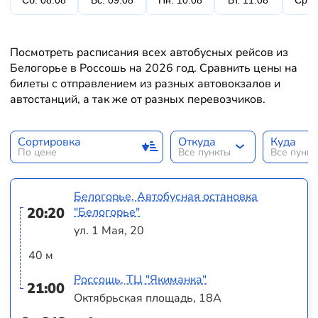
Сб. 08.08
Вс. 09.08
Пн. 10.08
Вт. 11.08
Ср. 
Посмотреть расписания всех автобусных рейсов из
Белогорье в Россошь на 2026 год. Сравнить цены на
билеты с отправлением из разных автовокзалов и
автостанций, а так же от разных перевозчиков.
Сортировка
Откуда
Куда
По цене
Все пункты
Все пунк
Белогорье, Автобусная остановка
20:20
"Белогорье"
ул. 1 Мая, 20
40 м
Россошь, ТЦ "Якиманка"
21:00
Октябрьская площадь, 18А