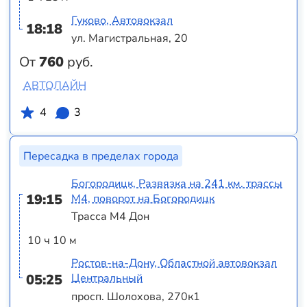
Гуково, Автовокзал
18:18
ул. Магистральная, 20
От
760
руб.
АВТОЛАЙН
4
3
Пересадка в пределах города
Богородицк, Развязка на 241 км. трассы
19:15
М4, поворот на Богородицк
Трасса М4 Дон
10 ч 10 м
Ростов-на-Дону, Областной автовокзал
05:25
Центральный
просп. Шолохова, 270к1