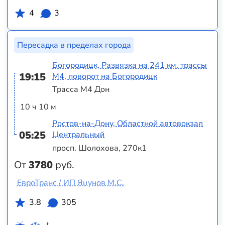
4
3
Пересадка в пределах города
Богородицк, Развязка на 241 км. трассы
19:15
М4, поворот на Богородицк
Трасса М4 Дон
10 ч 10 м
Ростов-на-Дону, Областной автовокзал
05:25
Центральный
просп. Шолохова, 270к1
От
3780
руб.
ЕвроТранс / ИП Яцунов М.С.
3.8
305