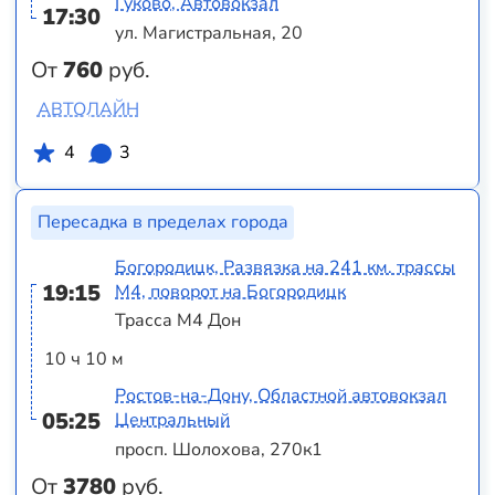
Гуково, Автовокзал
17:30
ул. Магистральная, 20
От
760
руб.
АВТОЛАЙН
4
3
Пересадка в пределах города
Богородицк, Развязка на 241 км. трассы
19:15
М4, поворот на Богородицк
Трасса М4 Дон
10 ч 10 м
Ростов-на-Дону, Областной автовокзал
05:25
Центральный
просп. Шолохова, 270к1
От
3780
руб.