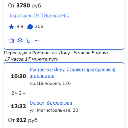
От
3780
руб.
ЕвроТранс / ИП Яцунов М.С.
3.8
305
Пересадка в Ростове-на-Дону - 5 часов 5 минут
17 часов 17 минут
в пути
Ростов-на-Дону, Старый (пригородный)
10:30
автовокзал
пр. Шолохова, 126
2 ч 2 м
Гуково, Автовокзал
12:32
ул. Магистральная, 20
От
912
руб.