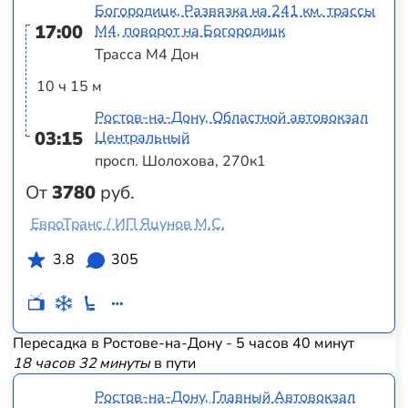
Богородицк, Развязка на 241 км. трассы
17:00
М4, поворот на Богородицк
Трасса М4 Дон
10 ч 15 м
Ростов-на-Дону, Областной автовокзал
03:15
Центральный
просп. Шолохова, 270к1
От
3780
руб.
ЕвроТранс / ИП Яцунов М.С.
3.8
305
Пересадка в Ростове-на-Дону - 5 часов 40 минут
18 часов 32 минуты
в пути
Ростов-на-Дону, Главный Автовокзал