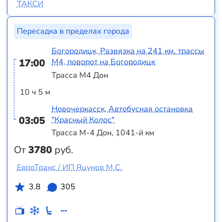
ТАКСИ
Пересадка в пределах города
Богородицк, Развязка на 241 км. трассы
17:00
М4, поворот на Богородицк
Трасса М4 Дон
10 ч 5 м
Новочеркасск, Автобусная остановка
03:05
"Красный Колос"
Трасса М-4 Дон, 1041-й км
От
3780
руб.
ЕвроТранс / ИП Яцунов М.С.
3.8
305