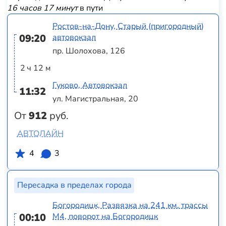
16 часов 17 минут
в пути
Ростов-на-Дону, Старый (пригородный)
09:20
автовокзал
пр. Шолохова, 126
2 ч 12 м
Гуково, Автовокзал
11:32
ул. Магистральная, 20
От
912
руб.
АВТОЛАЙН
4
3
Пересадка в пределах города
Богородицк, Развязка на 241 км. трассы
00:10
М4, поворот на Богородицк