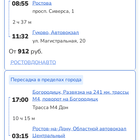
08:55
Ростова
просп. Сиверса, 1
2 ч 37 м
Гуково, Автовокзал
11:32
ул. Магистральная, 20
От
912
руб.
РОСТОВДОНАВТО
Пересадка в пределах города
Богородицк, Развязка на 241 км. трассы
17:00
М4, поворот на Богородицк
Трасса М4 Дон
10 ч 15 м
Ростов-на-Дону, Областной автовокзал
03:15
Центральный