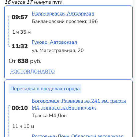
16 часов 17 минут
в пути
Новочеркасск, Автовокзал
09:57
Баклановский проспект, 196
1 ч 35 м
Гуково, Автовокзал
11:32
ул. Магистральная, 20
От
638
руб.
РОСТОВДОНАВТО
Пересадка в пределах города
Богородицк, Развязка на 241 км. трассы
00:10
М4, поворот на Богородицк
Трасса М4 Дон
11 ч 10 м
Ростов-на-Дону, Областной автовокзал