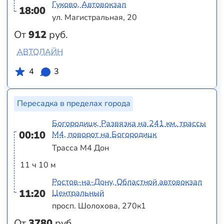
Гуково, Автовокзал
18:00
ул. Магистральная, 20
От
912
руб.
АВТОЛАЙН
4
3
Пересадка в пределах города
Богородицк, Развязка на 241 км. трассы
00:10
М4, поворот на Богородицк
Трасса М4 Дон
11 ч 10 м
Ростов-на-Дону, Областной автовокзал
11:20
Центральный
просп. Шолохова, 270к1
От
3780
руб.