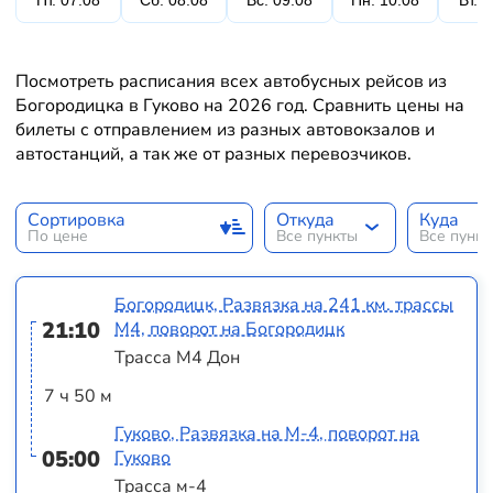
Пт. 07.08
Сб. 08.08
Вс. 09.08
Пн. 10.08
Вт. 
Посмотреть расписания всех автобусных рейсов из
Богородицка в Гуково на 2026 год. Сравнить цены на
билеты с отправлением из разных автовокзалов и
автостанций, а так же от разных перевозчиков.
Сортировка
Откуда
Куда
По цене
Все пункты
Все пунк
Богородицк, Развязка на 241 км. трассы
21:10
М4, поворот на Богородицк
Трасса М4 Дон
7 ч 50 м
Гуково, Развязка на М-4, поворот на
05:00
Гуково
Трасса м-4