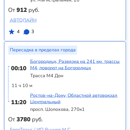
ул. Магистральная, 20
От
912
руб.
АВТОЛАЙН
4
3
Пересадка в пределах города
Богородицк, Развязка на 241 км. трассы
00:10
М4, поворот на Богородицк
Трасса М4 Дон
11 ч 10 м
Ростов-на-Дону, Областной автовокзал
11:20
Центральный
просп. Шолохова, 270к1
От
3780
руб.
ЕвроТранс / ИП Яцунов М.С.