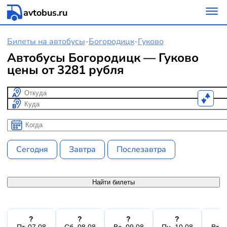
avtobus.ru
Билеты на автобусы
-
Богородицк
-
Гуково
Автобусы Богородицк — Гуково
цены от 3281 рубля
Откуда
Куда
Когда
Когда
Сегодня
Завтра
Послезавтра
Найти билеты
?
?
?
?