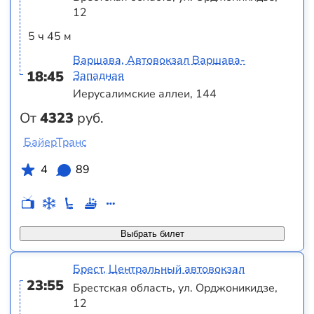
12
5 ч 45 м
Варшава, Автовокзал Варшава-
18:45
Западная
Иерусалимские аллеи, 144
От
4323
руб.
БайерТранс
4
89
Выбрать билет
Брест, Центральный автовокзал
23:55
Брестская область, ул. Орджоникидзе,
12