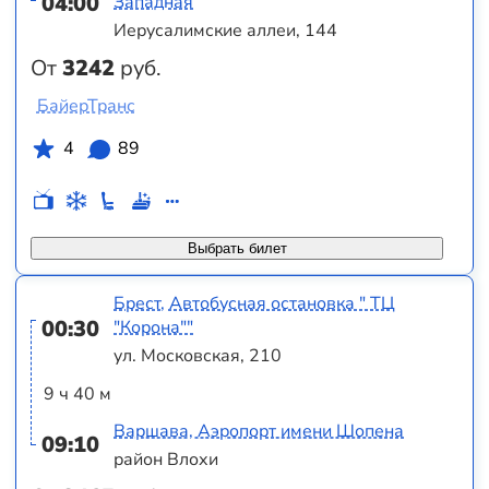
04:00
Западная
Иерусалимские аллеи, 144
От
3242
руб.
БайерТранс
4
89
Выбрать билет
Брест, Автобусная остановка " ТЦ
00:30
"Корона""
ул. Московская, 210
9 ч 40 м
Варшава, Аэропорт имени Шопена
09:10
район Влохи