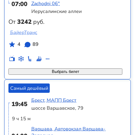
07:00
Zachodni 06"
Иерусалимские аллеи
От
3242
руб.
БайерТранс
4
89
Выбрать билет
Самый дешёвый
Брест, МАПП Брест
19:45
шоссе Варшавское, 79
9 ч 15 м
Варшава, Автовокзал Варшава-