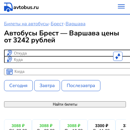
avtobus.ru
Билеты на автобусы
-
Брест
-
Варшава
Автобусы Брест — Варшава цены
от 3242 рублей
Откуда
Куда
Когда
Когда
Сегодня
Завтра
Послезавтра
Найти билеты
3088 ₽
3088 ₽
3088 ₽
3300 ₽
330