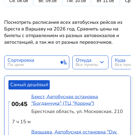
Сб. 08.08
Вс. 09.08
Пн. 10.08
Вт. 11.08
Ср. 
Посмотреть расписания всех автобусных рейсов из
Бреста в Варшаву на 2026 год. Сравнить цены на
билеты с отправлением из разных автовокзалов и
автостанций, а так же от разных перевозчиков.
Сортировка
Откуда
Куда
По цене
Все пункты
Все пунк
Самый дешёвый
Брест, Автобусная остановка
00:45
"Богданчука" (ТЦ "Корона")
Брестская область, ул. Московская, 210
7 ч 15 м
Варшава, Автобусная остановка "Dw.