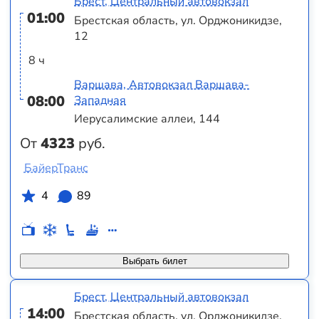
Брест, Центральный автовокзал
01:00
Брестская область, ул. Орджоникидзе,
12
8 ч
Варшава, Автовокзал Варшава-
08:00
Западная
Иерусалимские аллеи, 144
От
4323
руб.
БайерТранс
4
89
Выбрать билет
Брест, Центральный автовокзал
14:00
Брестская область, ул. Орджоникидзе,