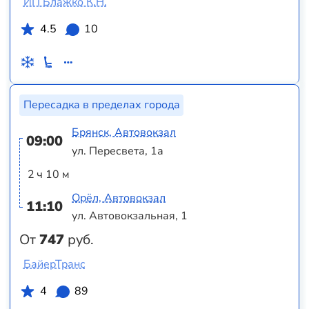
ИП Блажко К.Н.
4.5
10
Пересадка в пределах города
Брянск, Автовокзал
09:00
ул. Пересвета, 1а
2 ч 10 м
Орёл, Автовокзал
11:10
ул. Автовокзальная, 1
От
747
руб.
БайерТранс
4
89