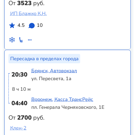
От
3523
руб.
ИП Блажко К.Н.
4.5
10
Пересадка в пределах города
Брянск, Автовокзал
20:30
ул. Пересвета, 1а
8 ч 10 м
Воронеж, Касса ТрансРейс
04:40
пл. Генерала Черняховского, 1Е
От
2700
руб.
Клен-2