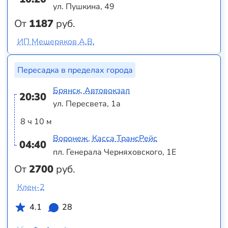
ул. Пушкина, 49
От
1187
руб.
ИП Мещеряков А.В.
Пересадка в пределах города
Брянск, Автовокзал
20:30
ул. Пересвета, 1а
8 ч 10 м
Воронеж, Касса ТрансРейс
04:40
пл. Генерала Черняховского, 1Е
От
2700
руб.
Клен-2
4.1
28