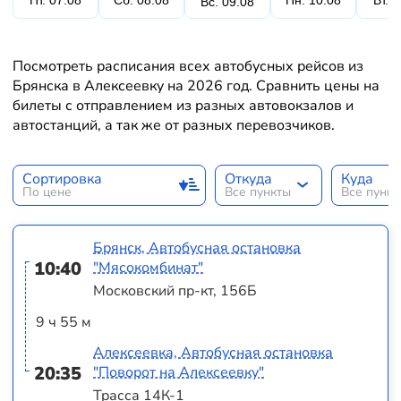
Пт. 07.08
Сб. 08.08
Пн. 10.08
Вт. 
Вс. 09.08
Посмотреть расписания всех автобусных рейсов из
Брянска в Алексеевку на 2026 год. Сравнить цены на
билеты с отправлением из разных автовокзалов и
автостанций, а так же от разных перевозчиков.
Сортировка
Откуда
Куда
По цене
Все пункты
Все пунк
Брянск, Автобусная остановка
10:40
"Мясокомбинат"
Московский пр-кт, 156Б
9 ч 55 м
Алексеевка, Автобусная остановка
20:35
"Поворот на Алексеевку"
Трасса 14К-1