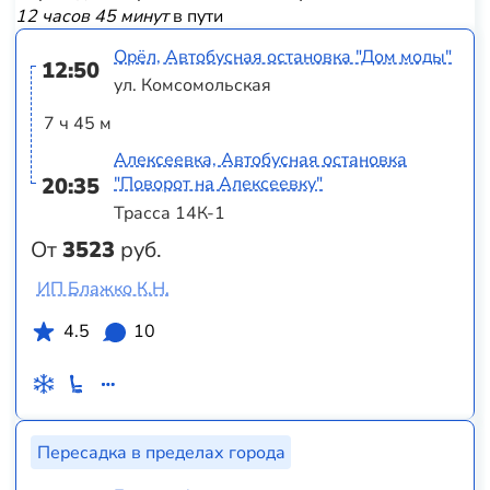
12 часов 45 минут
в пути
Орёл, Автобусная остановка "Дом моды"
12:50
ул. Комсомольская
7 ч 45 м
Алексеевка, Автобусная остановка
20:35
"Поворот на Алексеевку"
Трасса 14К-1
От
3523
руб.
ИП Блажко К.Н.
4.5
10
Пересадка в пределах города