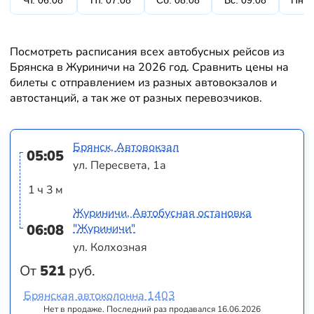
Чт. 06.08
Пт. 07.08
Сб. 08.08
Вс. 09.08
Пн. 
Посмотреть расписания всех автобусных рейсов из
Брянска в Журиничи на 2026 год. Сравнить цены на
билеты с отправлением из разных автовокзалов и
автостанций, а так же от разных перевозчиков.
Брянск, Автовокзал
05:05
ул. Пересвета, 1а
1 ч 3 м
Журиничи, Автобусная остановка
06:08
"Журиничи"
ул. Колхозная
От
521
руб.
Брянская автоколонна 1403
Нет в продаже. Последний раз продавался 16.06.2026