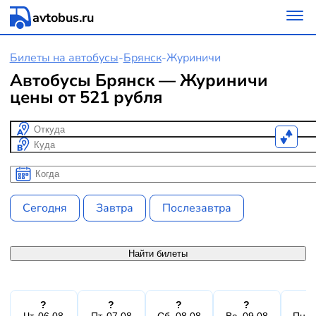
avtobus.ru
Билеты на автобусы
-
Брянск
-
Журиничи
Автобусы Брянск — Журиничи
цены от 521 рубля
Откуда
Куда
Когда
Когда
Сегодня
Завтра
Послезавтра
Найти билеты
?
?
?
?