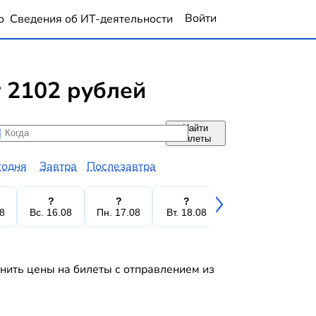
Войти
о
Сведения об ИТ-деятельности
 2102 рублей
Найти
да
да
билеты
годня
Завтра
Послезавтра
?
?
?
?
08
Вс. 16.08
Пн. 17.08
Вт. 18.08
Ср. 19.08
Чт.
нить цены на билеты с отправлением из