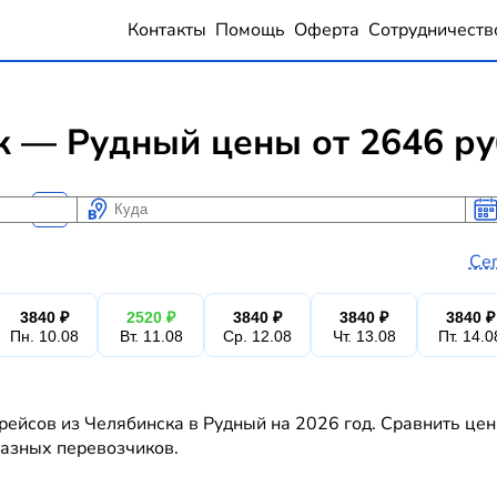
Контакты
Помощь
Оферта
Сотрудничеств
к — Рудный цены от 2646 р
Куда
Ког
Ког
Се
3840 ₽
2520 ₽
3840 ₽
3840 ₽
3840 ₽
Пн. 10.08
Вт. 11.08
Ср. 12.08
Чт. 13.08
Пт. 14.0
рейсов из Челябинска в Рудный на 2026 год. Сравнить цен
 разных перевозчиков.