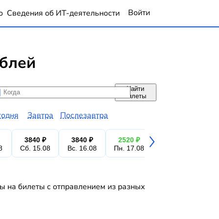
Войти
о
Сведения об ИТ-деятельности
ублей
Найти
да
да
билеты
годня
Завтра
Послезавтра
3840 ₽
3840 ₽
2520 ₽
3840 ₽
3
8
Сб. 15.08
Вс. 16.08
Пн. 17.08
Вт. 18.08
Ср.
ы на билеты с отправлением из разных