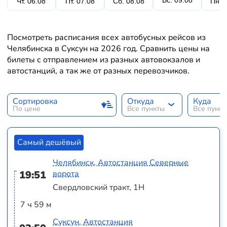
Вс. 09.08
Чт. 06.08
Пт. 07.08
Сб. 08.08
Пн. 
Посмотреть расписания всех автобусных рейсов из
Челябинска в Суксун на 2026 год. Сравнить цены на
билеты с отправлением из разных автовокзалов и
автостанций, а так же от разных перевозчиков.
Сортировка
Откуда
Куда
По цене
Все пункты
Все пунк
Самый дешёвый
Челябинск, Автостанция Северные
19:51
ворота
Свердловский тракт, 1Н
7 ч 59 м
Суксун, Автостанция