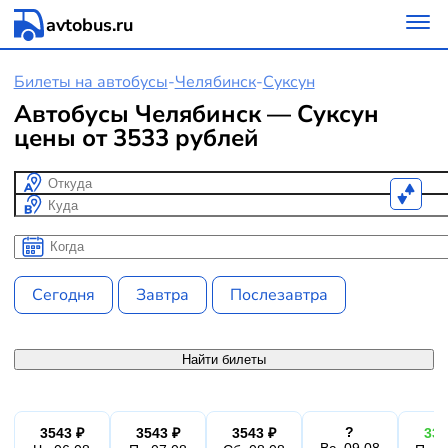
avtobus.ru
Билеты на автобусы
-
Челябинск
-
Суксун
Автобусы Челябинск — Суксун
цены от 3533 рублей
Откуда
Куда
Когда
Когда
Сегодня
Завтра
Послезавтра
Найти билеты
?
3543 ₽
3543 ₽
3543 ₽
336