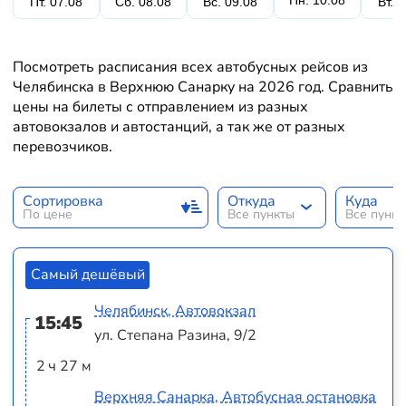
Пн. 10.08
Пт. 07.08
Сб. 08.08
Вс. 09.08
Вт. 
Посмотреть расписания всех автобусных рейсов из
Челябинска в Верхнюю Санарку на 2026 год. Сравнить
цены на билеты с отправлением из разных
автовокзалов и автостанций, а так же от разных
перевозчиков.
Сортировка
Откуда
Куда
По цене
Все пункты
Все пунк
Самый дешёвый
Челябинск, Автовокзал
15:45
ул. Степана Разина, 9/2
2 ч 27 м
Верхняя Санарка, Автобусная остановка