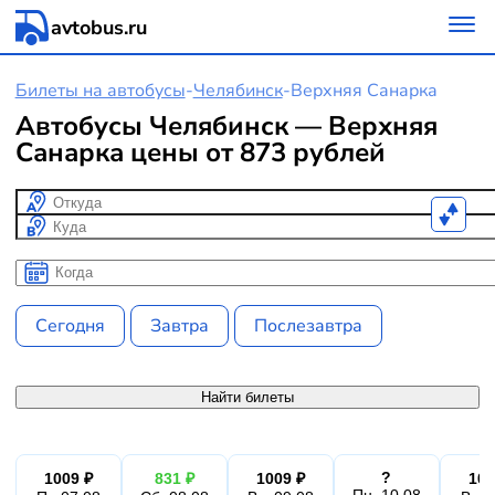
avtobus.ru
Билеты на автобусы
-
Челябинск
-
Верхняя Санарка
Автобусы Челябинск — Верхняя
Санарка цены от 873 рублей
Откуда
Куда
Когда
Когда
Сегодня
Завтра
Послезавтра
Найти билеты
?
1009 ₽
831 ₽
1009 ₽
100