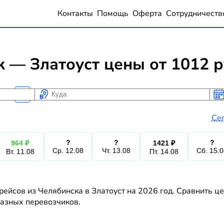
Контакты
Помощь
Оферта
Сотрудничеств
 — Златоуст цены от 1012 
Куда
Ког
Ког
Се
?
?
?
964 ₽
1421 ₽
Ср. 12.08
Чт. 13.08
Сб. 15.
Вт. 11.08
Пт. 14.08
рейсов из Челябинска в Златоуст на 2026 год. Сравнить ц
 разных перевозчиков.