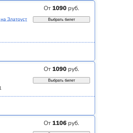
От
1090
руб.
 на Златоуст
Выбрать билет
От
1090
руб.
Выбрать билет
1
От
1106
руб.