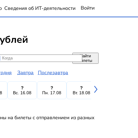
Войти
о
Сведения об ИТ-деятельности
рублей
Найти
да
да
билеты
годня
Завтра
Послезавтра
?
?
?
?
08
Вс. 16.08
Пн. 17.08
Вт. 18.08
Ср. 19.08
Чт.
ены на билеты с отправлением из разных