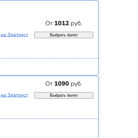
От
1012
руб.
 на Златоуст
Выбрать билет
От
1090
руб.
 на Златоуст
Выбрать билет