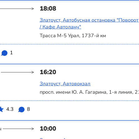
18:08
Златоуст, Автобусная остановка "Поворот
/ Кафе Автоланч"
Трасса М-5 Урал, 1737-й км
1
16:20
Златоуст, Автовокзал
просп. имени Ю. А. Гагарина, 1-я линия, 2
4.3
8
10:00
ы