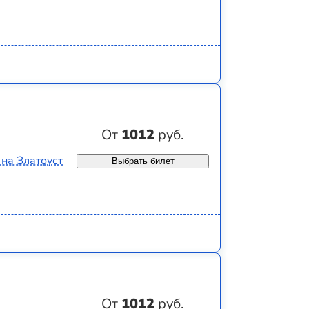
От
1012
руб.
 на Златоуст
Выбрать билет
От
1012
руб.