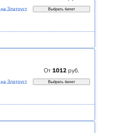
 на Златоуст
Выбрать билет
От
1012
руб.
 на Златоуст
Выбрать билет