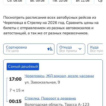
Сб. 08.08
Вс. 09.08
Пн. 10.08
Вт. 11.08
Ср. 
Посмотреть расписания всех автобусных рейсов из
Череповца в Стрелку на 2026 год. Сравнить цены на
билеты с отправлением из разных автовокзалов и
автостанций, а так же от разных перевозчиков.
Сортировка
Откуда
Куда
По цене
Все пункты
Все пунк
Самый дешёвый
Череповец, ЖД вокзал, возле часовни
17:00
ул. Завокзальная, 9
7 ч 15 м
Стрелка, Поворот в деревню
00:15
Вологодская область, Трасса А-123