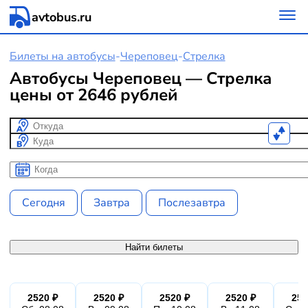
avtobus.ru
Билеты на автобусы
-
Череповец
-
Стрелка
Автобусы Череповец — Стрелка
цены от 2646 рублей
Откуда
Куда
Когда
Когда
Сегодня
Завтра
Послезавтра
Найти билеты
2520 ₽
2520 ₽
2520 ₽
2520 ₽
252