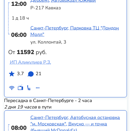
Дербент, Автовокзал Южный
12:00
Р-217 Кавказ
1 д 18 ч
Санкт-Петербург, Парковка ТЦ "Лондон
06:00
Молл"
ул. Коллонтай, 3
От
11592
руб.
ИП Аликулиев Р.З.
3.7
21
Пересадка в Санкт-Петербурге - 2 часа
2 дня 19 часов
в пути
Санкт-Петербург, Автобусная остановка
"м. Московская", Вкусно — и точка
08:00
(бывший McDonald’s)