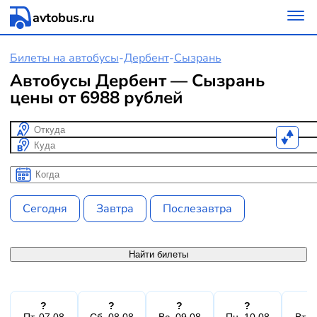
avtobus.ru
Билеты на автобусы
-
Дербент
-
Сызрань
Автобусы Дербент — Сызрань
цены от 6988 рублей
Откуда
Куда
Когда
Когда
Сегодня
Завтра
Послезавтра
Найти билеты
?
?
?
?