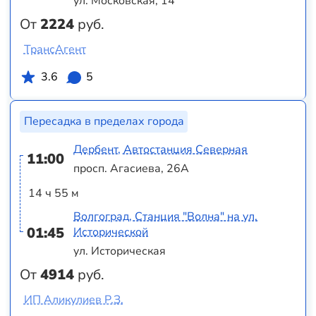
ул. Московская, 14
От
2224
руб.
ТрансАгент
3.6
5
Пересадка в пределах города
Дербент, Автостанция Северная
11:00
просп. Агасиева, 26А
14 ч 55 м
Волгоград, Станция "Волна" на ул.
01:45
Исторической
ул. Историческая
От
4914
руб.
ИП Аликулиев Р.З.