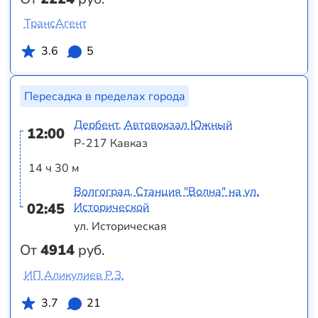
ТрансАгент
3.6
5
Пересадка в пределах города
Дербент, Автовокзал Южный
12:00
Р-217 Кавказ
14 ч 30 м
Волгоград, Станция "Волна" на ул.
02:45
Исторической
ул. Историческая
От
4914
руб.
ИП Аликулиев Р.З.
3.7
21