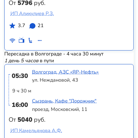
От
5796
руб.
ИП Аликулиев Р.З.
3.7
21
Пересадка в Волгограде - 4 часа 30 минут
1 день 5 часов
в пути
Волгоград, АЗС «ЯР-Нефть»
05:30
ул. Неждановой, 43
9 ч 30 м
Сызрань, Кафе "Дорожник"
16:00
проезд, Московский, 11
От
5040
руб.
ИП Камельянова А.Ф.