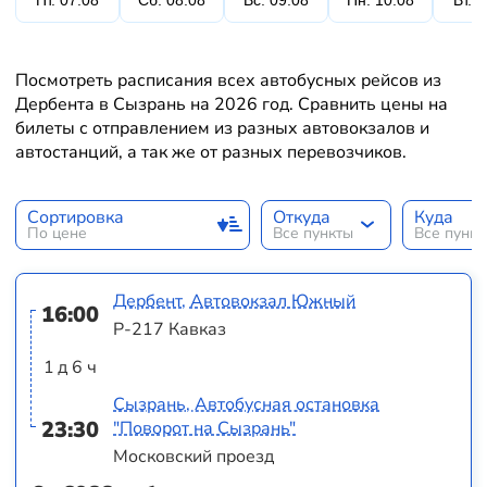
Пт. 07.08
Сб. 08.08
Вс. 09.08
Пн. 10.08
Вт. 
Посмотреть расписания всех автобусных рейсов из
Дербента в Сызрань на 2026 год. Сравнить цены на
билеты с отправлением из разных автовокзалов и
автостанций, а так же от разных перевозчиков.
Сортировка
Откуда
Куда
По цене
Все пункты
Все пунк
Дербент, Автовокзал Южный
16:00
Р-217 Кавказ
1 д 6 ч
Сызрань, Автобусная остановка
23:30
"Поворот на Сызрань"
Московский проезд