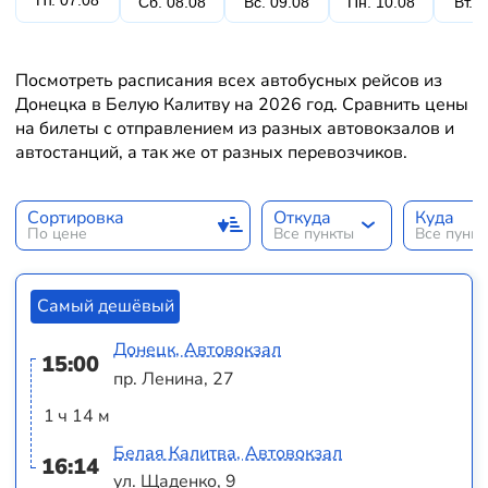
Пт. 07.08
Сб. 08.08
Вс. 09.08
Пн. 10.08
Вт. 
Посмотреть расписания всех автобусных рейсов из
Донецка в Белую Калитву на 2026 год. Сравнить цены
на билеты с отправлением из разных автовокзалов и
автостанций, а так же от разных перевозчиков.
Сортировка
Откуда
Куда
По цене
Все пункты
Все пунк
Самый дешёвый
Донецк, Автовокзал
15:00
пр. Ленина, 27
1 ч 14 м
Белая Калитва, Автовокзал
16:14
ул. Щаденко, 9