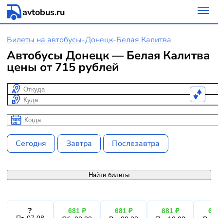
avtobus.ru
Билеты на автобусы
-
Донецк
-
Белая Калитва
Автобусы Донецк — Белая Калитва
цены от 715 рублей
Откуда
Куда
Когда
Когда
Сегодня
Завтра
Послезавтра
Найти билеты
?
681 ₽
681 ₽
681 ₽
68