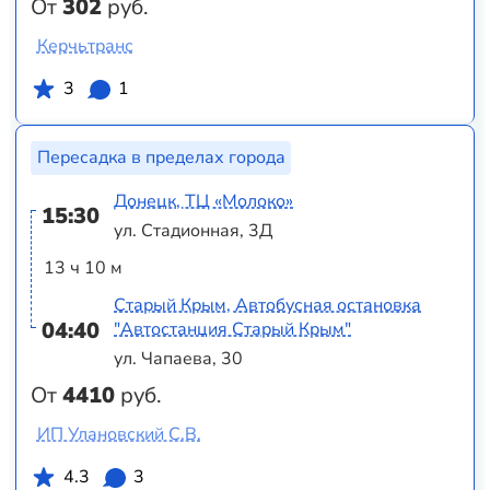
От
302
руб.
Керчьтранс
3
1
Пересадка в пределах города
Донецк, ТЦ «Молоко»
15:30
ул. Стадионная, 3Д
13 ч 10 м
Старый Крым, Автобусная остановка
04:40
"Автостанция Старый Крым"
ул. Чапаева, 30
От
4410
руб.
ИП Улановский С.В.
4.3
3