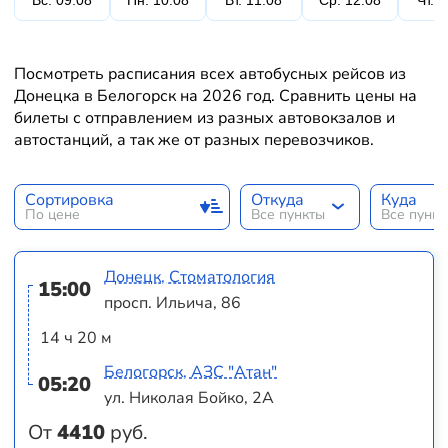
Вс. 09.08
Пн. 10.08
Вт. 11.08
Ср. 12.08
Чт. 
Посмотреть расписания всех автобусных рейсов из
Донецка в Белогорск на 2026 год. Сравнить цены на
билеты с отправлением из разных автовокзалов и
автостанций, а так же от разных перевозчиков.
Сортировка
Откуда
Куда
По цене
Все пункты
Все пунк
Донецк, Стоматология
15:00
просп. Ильича, 86
14 ч 20 м
Белогорск, АЗС "Атан"
05:20
ул. Николая Бойко, 2А
От
4410
руб.