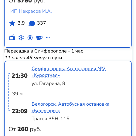
От
3780
руб.
ИП Некрасов И.А.
3.9
337
Пересадка в Симферополе - 1 час
11 часов 49 минут
в пути
Симферополь, Автостанция №2
21:30
«Курортная»
ул. Гагарина, 8
39 м
Белогорск, Автобусная остановка
22:09
«Белогорск»
Трасса 35Н-115
От
260
руб.