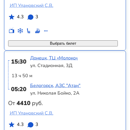
ИП Улановский С.В.
4.3
3
Выбрать билет
Донецк, ТЦ «Молоко»
15:30
ул. Стадионная, 3Д
13 ч 50 м
Белогорск, АЗС "Атан"
05:20
ул. Николая Бойко, 2А
От
4410
руб.
ИП Улановский С.В.
4.3
3