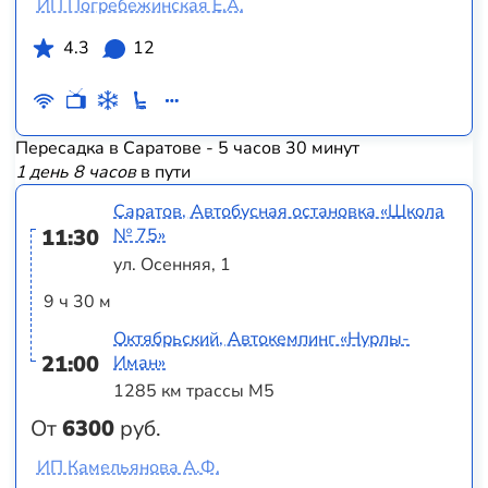
ИП Погребежинская Е.А.
4.3
12
Пересадка в Саратове - 5 часов 30 минут
1 день 8 часов
в пути
Саратов, Автобусная остановка «Школа
11:30
№ 75»
ул. Осенняя, 1
9 ч 30 м
Октябрьский, Автокемпинг «Нурлы-
21:00
Иман»
1285 км трассы М5
От
6300
руб.
ИП Камельянова А.Ф.