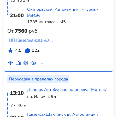
13 ч 30 м
Октябрьский, Автокемпинг «Нурлы-
21:00
Иман»
1285 км трассы М5
От
7560
руб.
ИП Камельянова А.Ф.
4.5
122
Пересадка в пределах города
Донецк, Автобусная остановка "Мотель"
13:10
пр. Ильича, 95
7 ч 40 м
Каменск-Шахтинский, Автостанция