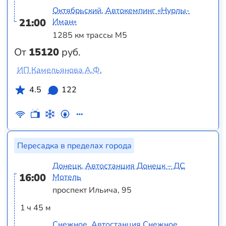
Октябрьский, Автокемпинг «Нурлы-
21:00
Иман»
1285 км трассы М5
От
15120
руб.
ИП Камельянова А.Ф.
4.5
122
Пересадка в пределах города
Донецк, Автостанция Донецк – ДС
16:00
Мотель
проспект Ильича, 95
1 ч 45 м
Снежное, Автостанция Снежное