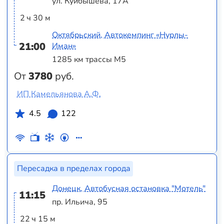
ул. Куйбышева, 17А
2 ч 30 м
Октябрьский, Автокемпинг «Нурлы-
21:00
Иман»
1285 км трассы М5
От
3780
руб.
ИП Камельянова А.Ф.
4.5
122
Пересадка в пределах города
Донецк, Автобусная остановка "Мотель"
11:15
пр. Ильича, 95
22 ч 15 м