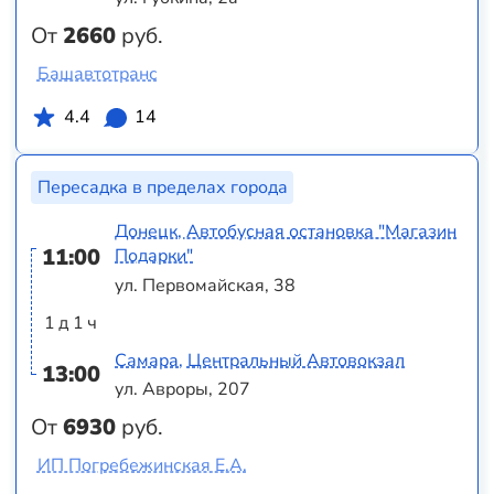
От
2660
руб.
Башавтотранс
4.4
14
Пересадка в пределах города
Донецк, Автобусная остановка "Магазин
11:00
Подарки"
ул. Первомайская, 38
1 д 1 ч
Самара, Центральный Автовокзал
13:00
ул. Авроры, 207
От
6930
руб.
ИП Погребежинская Е.А.