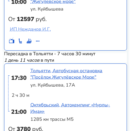
10:00
"Жигулевское море"
ул. Куйбышева
От
12597
руб.
ИП Нежданов И.Г.
Пересадка в Тольятти - 7 часов 30 минут
1 день 11 часов
в пути
Тольятти, Автобусная остановка
17:30
"Посёлок Жигулёвское Море"
ул. Куйбышева, 17А
2 ч 30 м
Октябрьский, Автокемпинг «Нурлы-
21:00
Иман»
1285 км трассы М5
От
3780
руб.