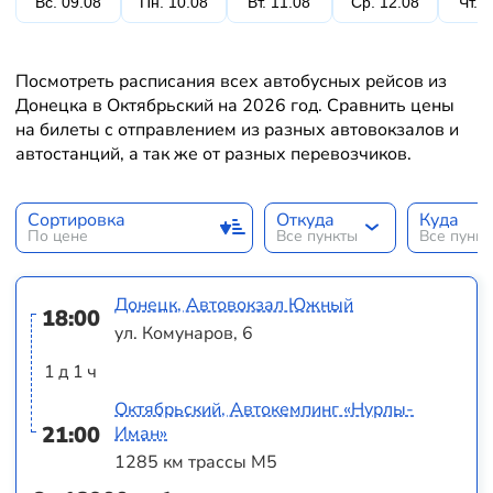
Вс. 09.08
Пн. 10.08
Вт. 11.08
Ср. 12.08
Чт. 
Посмотреть расписания всех автобусных рейсов из
Донецка в Октябрьский на 2026 год. Сравнить цены
на билеты с отправлением из разных автовокзалов и
автостанций, а так же от разных перевозчиков.
Сортировка
Откуда
Куда
По цене
Все пункты
Все пунк
Донецк, Автовокзал Южный
18:00
ул. Комунаров, 6
1 д 1 ч
Октябрьский, Автокемпинг «Нурлы-
21:00
Иман»
1285 км трассы М5