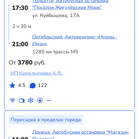
Тольятти, Автобусная остановка
17:30
"Посёлок Жигулёвское Море"
ул. Куйбышева, 17А
2 ч 30 м
Октябрьский, Автокемпинг «Нурлы-
21:00
Иман»
1285 км трассы М5
От
3780
руб.
ИП Камельянова А.Ф.
4.5
122
Пересадка в пределах города
Донецк, Автобусная остановка "Магазин
Подарки"