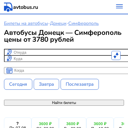
avtobus.ru
Билеты на автобусы
-
Донецк
-
Симферополь
Автобусы Донецк — Симферополь
цены от 3780 рублей
Откуда
Куда
Когда
Когда
Сегодня
Завтра
Послезавтра
Найти билеты
?
3600 ₽
3600 ₽
3600 ₽
360