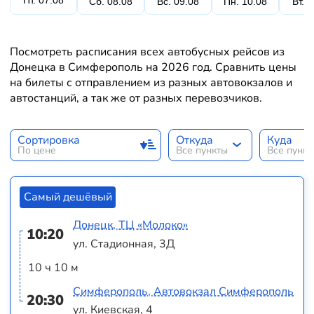
Пт. 07.08
Сб. 08.08
Вс. 09.08
Пн. 10.08
Вт. 
Посмотреть расписания всех автобусных рейсов из
Донецка в Симферополь на 2026 год. Сравнить цены
на билеты с отправлением из разных автовокзалов и
автостанций, а так же от разных перевозчиков.
Сортировка
Откуда
Куда
По цене
Все пункты
Все пунк
Самый дешёвый
Донецк, ТЦ «Молоко»
10:20
ул. Стадионная, 3Д
10 ч 10 м
Симферополь, Автовокзал Симферополь
20:30
ул. Киевская, 4