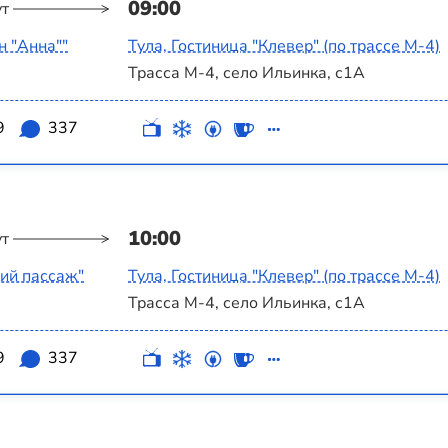
09:00
ут
н "Анна""
Тула, Гостиница "Клевер" (по трассе М-4)
Трасса М-4, село Ильинка, с1А
9
337
10:00
ут
ий пассаж"
Тула, Гостиница "Клевер" (по трассе М-4)
Трасса М-4, село Ильинка, с1А
9
337