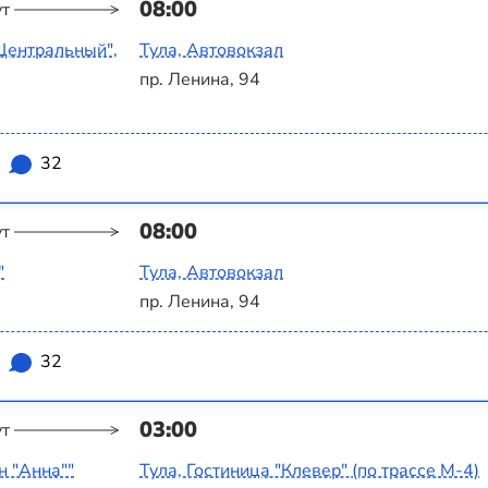
08:00
ут
Центральный",
Тула, Автовокзал
пр. Ленина, 94
32
08:00
ут
"
Тула, Автовокзал
пр. Ленина, 94
32
03:00
ут
н "Анна""
Тула, Гостиница "Клевер" (по трассе М-4)