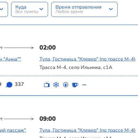
Куда
Время отправления
Все пункты
Любое время
02:00
ут
н "Анна""
Тула, Гостиница "Клевер" (по трассе М-4)
Трасса М-4, село Ильинка, с1А
9
337
09:00
ут
ий пассаж"
Тула, Гостиница "Клевер" (по трассе М-4)