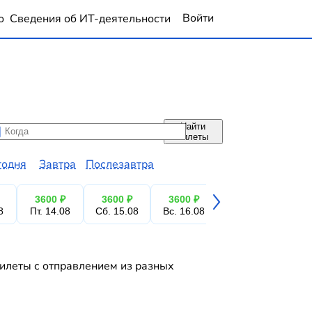
Войти
о
Сведения об ИТ-деятельности
Найти
да
да
билеты
годня
Завтра
Послезавтра
3600 ₽
3600 ₽
3600 ₽
3600 ₽
3
8
Пт. 14.08
Сб. 15.08
Вс. 16.08
Пн. 17.08
Вт.
билеты с отправлением из разных