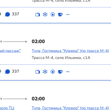
Трасса М-4, село Ильинка, с1А
9
337
02:00
ут
ий пассаж"
Тула, Гостиница "Клевер" (по трассе М-4)
Трасса М-4, село Ильинка, с1А
9
337
02:00
ут
коло ТЦ
Тула, Гостиница "Клевер" (по трассе М-4)