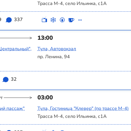
Трасса М-4, село Ильинка, с1А
9
337
13:00
Центральный",
Тула, Автовокзал
пр. Ленина, 94
32
03:00
ут
ий пассаж"
Тула, Гостиница "Клевер" (по трассе М-4)
Трасса М-4, село Ильинка, с1А