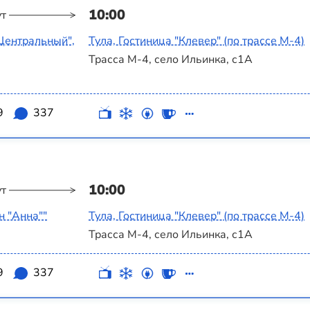
10:00
ут
Центральный",
Тула, Гостиница "Клевер" (по трассе М-4)
Трасса М-4, село Ильинка, с1А
9
337
10:00
ут
н "Анна""
Тула, Гостиница "Клевер" (по трассе М-4)
Трасса М-4, село Ильинка, с1А
9
337