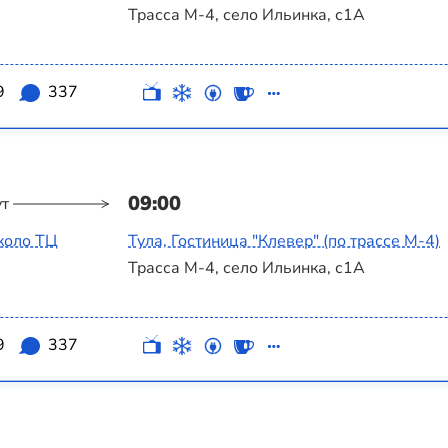
Трасса М-4, село Ильинка, с1А
9
337
09:00
ут
коло ТЦ
Тула, Гостиница "Клевер" (по трассе М-4)
Трасса М-4, село Ильинка, с1А
9
337