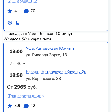
ИП Гареев Ш.И.
4.1
70
Пересадка в Уфе - 5 часов 10 минут
20 часов 50 минут
в пути
Уфа, Автовокзал Южный
13:00
ул. Рихарда Зорге, 13
7 ч 40 м
Казань, Автовокзал «‎Казань-2»
18:50
ул. Воровского, 33
От
2965
руб.
Транспортный мир
3.9
42