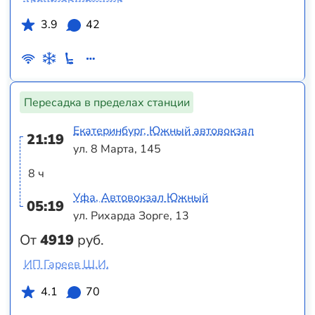
3.9
42
Пересадка в пределах станции
Екатеринбург, Южный автовокзал
21:19
ул. 8 Марта, 145
8 ч
Уфа, Автовокзал Южный
05:19
ул. Рихарда Зорге, 13
От
4919
руб.
ИП Гареев Ш.И.
4.1
70