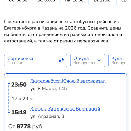
Сб. 08.08
Вс. 09.08
Пн. 10.08
Вт. 11.08
Ср. 
Посмотреть расписания всех автобусных рейсов из
Екатеринбурга в Казань на 2026 год. Сравнить цены
на билеты с отправлением из разных автовокзалов и
автостанций, а так же от разных перевозчиков.
Сортировка
Откуда
Куда
По цене
Все пункты
Все пунк
Екатеринбург, Южный автовокзал
23:50
ул. 8 Марта, 145
17 ч 29 м
Казань, Автовокзал Восточный
15:19
ул. Аграрная, 8
От
8778
руб.