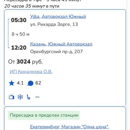
20 часов 35 минут
в пути
Уфа, Автовокзал Южный
05:30
ул. Рихарда Зорге, 13
8 ч 50 м
Казань, Южный Автовокзал
12:20
Оренбургский пр-д, 207
От
3024
руб.
ИП Комалеева О.В.
4.1
62
Пересадка в пределах станции
Екатеринбург, Магазин "Одна цена",