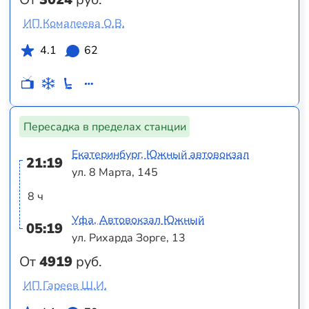
ИП Комалеева О.В.
4.1
62
Пересадка в пределах станции
Екатеринбург, Южный автовокзал
21:19
ул. 8 Марта, 145
8 ч
Уфа, Автовокзал Южный
05:19
ул. Рихарда Зорге, 13
От
4919
руб.
ИП Гареев Ш.И.