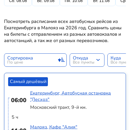
Сб. 08.08
Вс. 09.08
Пн. 10.08
Вт. 11.08
Ср. 
Посмотреть расписания всех автобусных рейсов из
Екатеринбурга в Малояз на 2026 год. Сравнить цены
на билеты с отправлением из разных автовокзалов и
автостанций, а так же от разных перевозчиков.
Сортировка
Откуда
Куда
По цене
Все пункты
Все пунк
Самый дешёвый
Екатеринбург, Автобусная остановка
06:00
"Лесхоз"
Московский тракт, 9-й км.
5 ч
Малояз, Кафе "Алия"