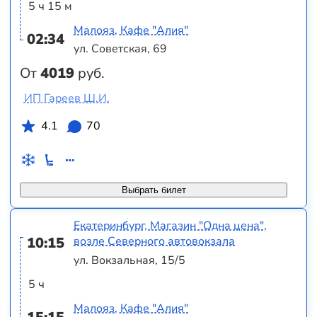
5 ч 15 м
Малояз, Кафе "Алия"
02:34
ул. Советская, 69
От
4019
руб.
ИП Гареев Ш.И.
4.1
70
Выбрать билет
Екатеринбург, Магазин "Одна цена",
10:15
возле Северного автовокзала
ул. Вокзальная, 15/5
5 ч
Малояз, Кафе "Алия"