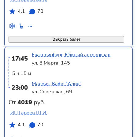
4.1
70
Выбрать билет
Екатеринбург, Южный автовокзал
17:45
ул. 8 Марта, 145
5 ч 15 м
Малояз, Кафе "Алия"
23:00
ул. Советская, 69
От
4019
руб.
ИП Гареев Ш.И.
4.1
70