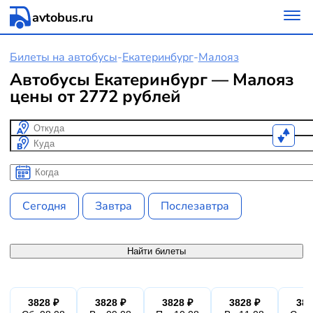
avtobus.ru
Билеты на автобусы
-
Екатеринбург
-
Малояз
Автобусы Екатеринбург — Малояз
цены от 2772 рублей
Откуда
Куда
Когда
Когда
Сегодня
Завтра
Послезавтра
Найти билеты
3828 ₽
3828 ₽
3828 ₽
3828 ₽
382