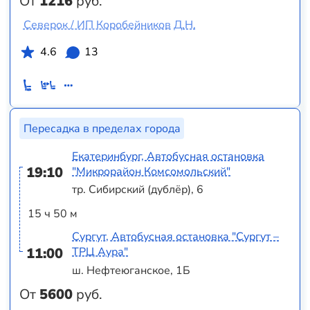
От
1216
руб.
Северок / ИП Коробейников Д.Н.
4.6
13
Пересадка в пределах города
Екатеринбург, Автобусная остановка
19:10
"Микрорайон Комсомольский"
тр. Сибирский (дублёр), 6
15 ч 50 м
Сургут, Автобусная остановка "Сургут –
11:00
ТРЦ Аура"
ш. Нефтеюганское, 1Б
От
5600
руб.