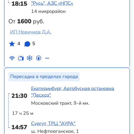
18:15
"Русь", АЗС «НПС»
14 микрорайон
От
1600
руб.
ИП Новичков Д.А.
4
5
Пересадка в пределах города
Екатеринбург, Автобусная остановка
21:30
"Лесхоз"
Московский тракт, 9-й км.
17 ч 25 м
Сургут, ТРЦ "АУРА"
14:57
ш. Нефтеюганское, 1