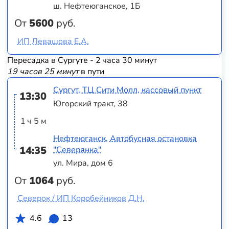
ш. Нефтеюганское, 1Б
От
5600
руб.
ИП Левашова Е.А.
Пересадка в Сургуте - 2 часа 30 минут
19 часов 25 минут
в пути
Сургут, ТЦ Сити Молл, кассовый пункт
13:30
Югорский тракт, 38
1 ч 5 м
Нефтеюганск, Автобусная остановка
14:35
"Северянка"
ул. Мира, дом 6
От
1064
руб.
Северок / ИП Коробейников Д.Н.
4.6
13