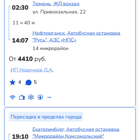
Тюмень, ЖД вокзал
02:30
ул. Привокзальная, 22
11 ч 40 м
Нефтеюганск, Автобусная остановка
14:07
"Русь", АЗС «НПС»
14 микрорайон
От
4410
руб.
ИП Новичков Д.А.
4
5
Пересадка в пределах города
Екатеринбург, Автобусная остановка
19:10
"Микрорайон Комсомольский"