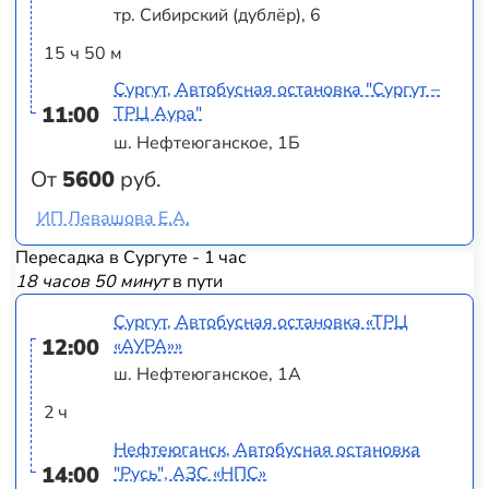
тр. Сибирский (дублёр), 6
15 ч 50 м
Сургут, Автобусная остановка "Сургут –
11:00
ТРЦ Аура"
ш. Нефтеюганское, 1Б
От
5600
руб.
ИП Левашова Е.А.
Пересадка в Сургуте - 1 час
18 часов 50 минут
в пути
Сургут, Автобусная остановка «ТРЦ
12:00
«АУРА»»
ш. Нефтеюганское, 1А
2 ч
Нефтеюганск, Автобусная остановка
14:00
"Русь", АЗС «НПС»