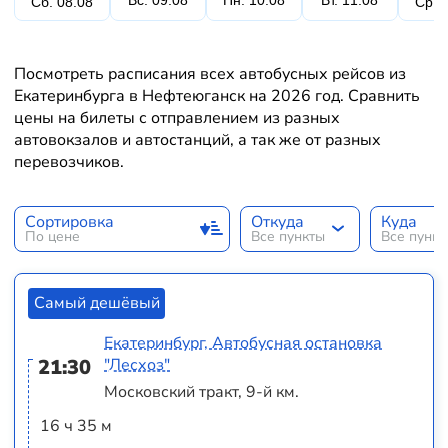
Вс. 09.08
Пн. 10.08
Вт. 11.08
Сб. 08.08
Ср. 
Посмотреть расписания всех автобусных рейсов из
Екатеринбурга в Нефтеюганск на 2026 год. Сравнить
цены на билеты с отправлением из разных
автовокзалов и автостанций, а так же от разных
перевозчиков.
Сортировка
Откуда
Куда
По цене
Все пункты
Все пунк
Самый дешёвый
Екатеринбург, Автобусная остановка
21:30
"Лесхоз"
Московский тракт, 9-й км.
16 ч 35 м