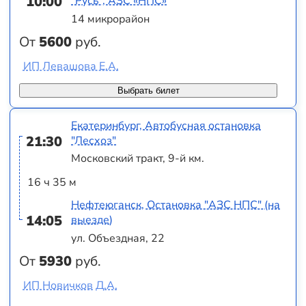
10:00
"Русь", АЗС «НПС»
14 микрорайон
От
5600
руб.
ИП Левашова Е.А.
Выбрать билет
Екатеринбург, Автобусная остановка
21:30
"Лесхоз"
Московский тракт, 9-й км.
16 ч 35 м
Нефтеюганск, Остановка "АЗС НПС" (на
14:05
выезде)
ул. Объездная, 22
От
5930
руб.
ИП Новичков Д.А.