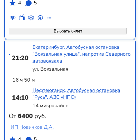
4
5
Выбрать билет
Екатеринбург, Автобусная остановка
"Вокзальная улица", напротив Северного
21:20
автовокзала
ул. Вокзальная
16 ч 50 м
Нефтеюганск, Автобусная остановка
14:10
"Русь", АЗС «НПС»
14 микрорайон
От
6400
руб.
ИП Новичков Д.А.
4
5