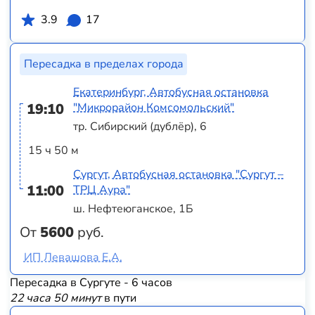
3.9
17
Пересадка в пределах города
Екатеринбург, Автобусная остановка
19:10
"Микрорайон Комсомольский"
тр. Сибирский (дублёр), 6
15 ч 50 м
Сургут, Автобусная остановка "Сургут –
11:00
ТРЦ Аура"
ш. Нефтеюганское, 1Б
От
5600
руб.
ИП Левашова Е.А.
Пересадка в Сургуте - 6 часов
22 часа 50 минут
в пути