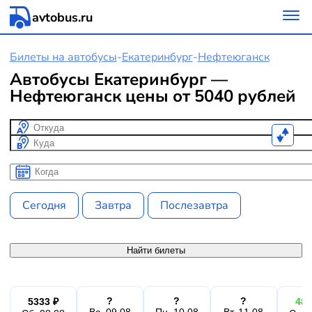
avtobus.ru
Билеты на автобусы
-
Екатеринбург
-
Нефтеюганск
Автобусы Екатеринбург —
Нефтеюганск цены от 5040 рублей
Откуда
Куда
Когда
Когда
Сегодня
Завтра
Послезавтра
Найти билеты
?
?
?
5333 ₽
480