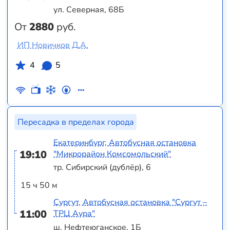
ул. Северная, 68Б
От
2880
руб.
ИП Новичков Д.А.
4
5
Пересадка в пределах города
Екатеринбург, Автобусная остановка
19:10
"Микрорайон Комсомольский"
тр. Сибирский (дублёр), 6
15 ч 50 м
Сургут, Автобусная остановка "Сургут –
11:00
ТРЦ Аура"
ш. Нефтеюганское, 1Б