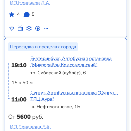
ИП Новичков Д.А.
4
5
Пересадка в пределах города
Екатеринбург, Автобусная остановка
19:10
"Микрорайон Комсомольский"
тр. Сибирский (дублёр), 6
15 ч 50 м
Сургут, Автобусная остановка "Сургут –
11:00
ТРЦ Аура"
ш. Нефтеюганское, 1Б
От
5600
руб.
ИП Левашова Е.А.