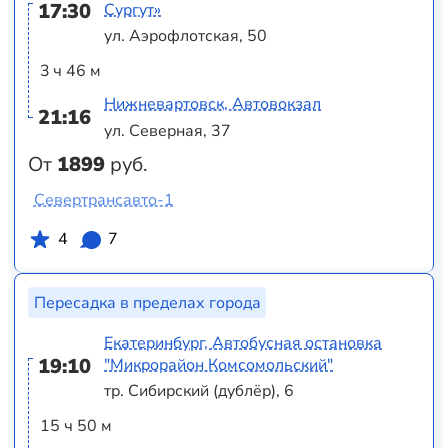
17:30
Сургут»
ул. Аэрофлотская, 50
3 ч 46 м
Нижневартовск, Автовокзал
21:16
ул. Северная, 37
От
1899
руб.
Севертрансавто-1
4
7
Пересадка в пределах города
Екатеринбург, Автобусная остановка
19:10
"Микрорайон Комсомольский"
тр. Сибирский (дублёр), 6
15 ч 50 м