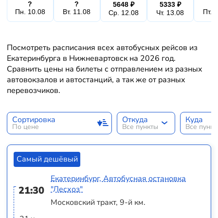
?
?
5648 ₽
5333 ₽
Пн. 10.08
Вт. 11.08
Пт. 
Ср. 12.08
Чт. 13.08
Посмотреть расписания всех автобусных рейсов из
Екатеринбурга в Нижневартовск на 2026 год.
Сравнить цены на билеты с отправлением из разных
автовокзалов и автостанций, а так же от разных
перевозчиков.
Сортировка
Откуда
Куда
По цене
Все пункты
Все пунк
Самый дешёвый
Екатеринбург, Автобусная остановка
21:30
"Лесхоз"
Московский тракт, 9-й км.