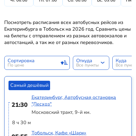
Чт. 06.08
Пт. 07.08
Сб. 08.08
Вс. 09.08
Пн. 
Посмотреть расписания всех автобусных рейсов из
Екатеринбурга в Тобольск на 2026 год. Сравнить цены
на билеты с отправлением из разных автовокзалов и
автостанций, а так же от разных перевозчиков.
Сортировка
Откуда
Куда
По цене
Все пункты
Все пунк
Самый дешёвый
Екатеринбург, Автобусная остановка
21:30
"Лесхоз"
Московский тракт, 9-й км.
8 ч 30 м
Тобольск, Кафе «Шарк»