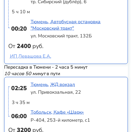
тр. Сибирский (дублёр), 6
5 ч 10 м
Тюмень, Автобусная остановка
00:20
"Московский тракт"
ул. Московский тракт, 132Б
От
2400
руб.
ИП Левашова Е.А.
Пересадка в Тюмени - 2 часа 5 минут
10 часов 50 минут
в пути
Тюмень, ЖД вокзал
02:25
ул. Привокзальная, 22
3 ч 35 м
Тобольск, Кафе «Шарк»
06:00
Р-404, 253-й километр, с1
От
3200
руб.