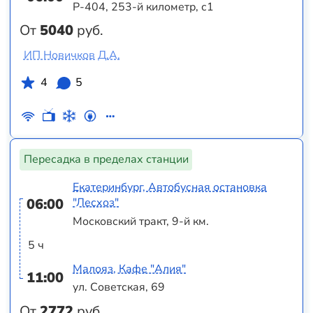
Р-404, 253-й километр, с1
От
5040
руб.
ИП Новичков Д.А.
4
5
Пересадка в пределах станции
Екатеринбург, Автобусная остановка
06:00
"Лесхоз"
Московский тракт, 9-й км.
5 ч
Малояз, Кафе "Алия"
11:00
ул. Советская, 69
От
2772
руб.