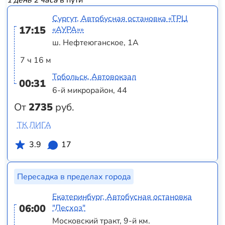
1 день 2 часа
в пути
Сургут, Автобусная остановка «ТРЦ
17:15
«АУРА»»
ш. Нефтеюганское, 1А
7 ч 16 м
Тобольск, Автовокзал
00:31
6-й микрорайон, 44
От
2735
руб.
ТК ЛИГА
3.9
17
Пересадка в пределах города
Екатеринбург, Автобусная остановка
06:00
"Лесхоз"
Московский тракт, 9-й км.