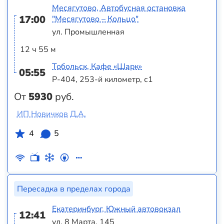
Месягутово, Автобусная остановка
17:00
"Месягутово – Кольцо"
ул. Промышленная
12 ч 55 м
Тобольск, Кафе «Шарк»
05:55
Р-404, 253-й километр, с1
От
5930
руб.
ИП Новичков Д.А.
4
5
Пересадка в пределах города
Екатеринбург, Южный автовокзал
12:41
ул. 8 Марта, 145