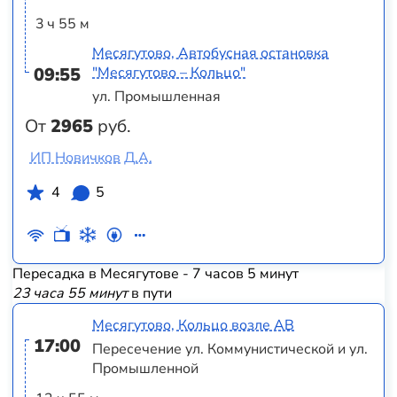
3 ч 55 м
Месягутово, Автобусная остановка
09:55
"Месягутово – Кольцо"
ул. Промышленная
От
2965
руб.
ИП Новичков Д.А.
4
5
Пересадка в Месягутове - 7 часов 5 минут
23 часа 55 минут
в пути
Месягутово, Кольцо возле АВ
17:00
Пересечение ул. Коммунистической и ул.
Промышленной