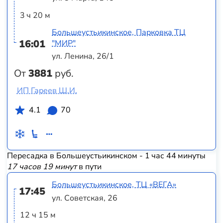
3 ч 20 м
Большеустьикинское, Парковка ТЦ
16:01
"МИР"
ул. Ленина, 26/1
От
3881
руб.
ИП Гареев Ш.И.
4.1
70
Пересадка в Большеустьикинском - 1 час 44 минуты
17 часов 19 минут
в пути
Большеустьикинское, ТЦ «ВЕГА»
17:45
ул. Советская, 26
12 ч 15 м