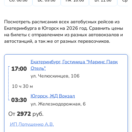
Сб. 08.08
Вс. 09.08
Пн. 10.08
Вт. 11.08
Ср. 
Посмотреть расписания всех автобусных рейсов из
Екатеринбурга в Югорск на 2026 год. Сравнить цены
на билеты с отправлением из разных автовокзалов и
автостанций, а так же от разных перевозчиков.
Екатеринбург, Гостиница "Маринс Парк
17:00
Отель"
ул. Челюскинцев, 106
10 ч 30 м
Югорск, ЖД Вокзал
03:30
ул. Железнодорожная, 6
От
2972
руб.
ИП Лопушенко А.В.