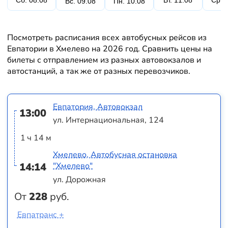
Сб. 08.08
Вт. 11.08
Ср. 
Вс. 09.08
Пн. 10.08
Посмотреть расписания всех автобусных рейсов из
Евпатории в Хмелево на 2026 год. Сравнить цены на
билеты с отправлением из разных автовокзалов и
автостанций, а так же от разных перевозчиков.
Евпатория, Автовокзал
13:00
ул. Интернациональная, 124
1 ч 14 м
Хмелево, Автобусная остановка
14:14
"Хмелево"
ул. Дорожная
От
228
руб.
Евпатранс +