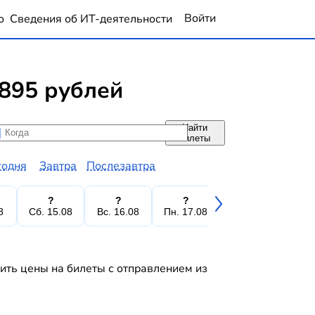
Войти
о
Сведения об ИТ-деятельности
895 рублей
Найти
да
да
билеты
годня
Завтра
Послезавтра
?
?
?
?
8
Сб. 15.08
Вс. 16.08
Пн. 17.08
Вт. 18.08
Ср.
ить цены на билеты с отправлением из