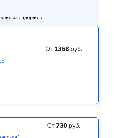
озможных задержек
От
1368
руб.
 –
От
730
руб.
кинская"