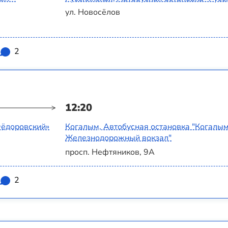
ул. Новосёлов
2
12:20
Фёдоровский»
Когалым, Автобусная остановка "Когалым
Железнодорожный вокзал"
просп. Нефтяников, 9А
2