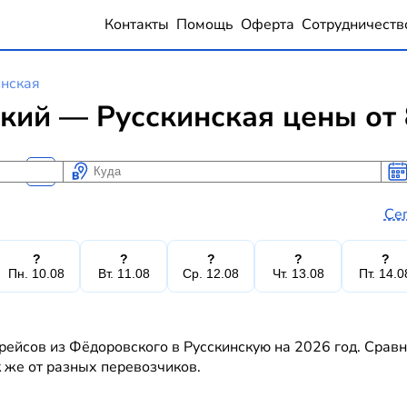
Контакты
Помощь
Оферта
Сотрудничеств
инская
кий — Русскинская цены от 
Куда
Ког
Ког
Се
?
?
?
?
?
Пн. 10.08
Вт. 11.08
Ср. 12.08
Чт. 13.08
Пт. 14.0
рейсов из Фёдоровского в Русскинскую на 2026 год. Сравн
к же от разных перевозчиков.