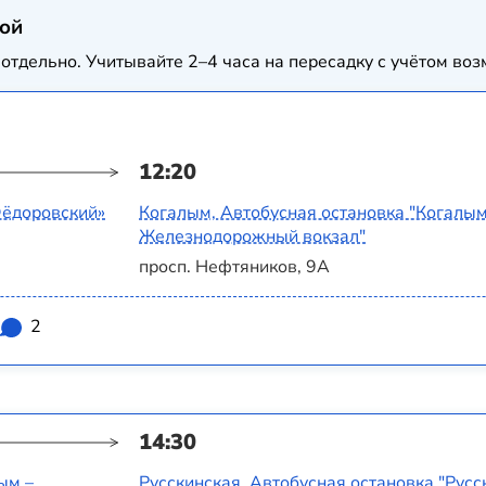
кой
отдельно. Учитывайте 2–4 часа на пересадку с учётом в
12:20
Фёдоровский»
Когалым, Автобусная остановка "Когалым
Железнодорожный вокзал"
просп. Нефтяников, 9А
2
14:30
ым –
Русскинская, Автобусная остановка "Русс