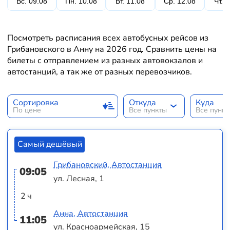
Вс. 09.08
Пн. 10.08
Вт. 11.08
Ср. 12.08
Чт. 
Посмотреть расписания всех автобусных рейсов из
Грибановского в Анну на 2026 год. Сравнить цены на
билеты с отправлением из разных автовокзалов и
автостанций, а так же от разных перевозчиков.
Сортировка
Откуда
Куда
По цене
Все пункты
Все пунк
Самый дешёвый
Грибановский, Автостанция
09:05
ул. Лесная, 1
2 ч
Анна, Автостанция
11:05
ул. Красноармейская, 15