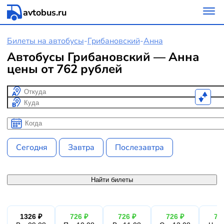
avtobus.ru
Билеты на автобусы
-
Грибановский
-
Анна
Автобусы Грибановский — Анна
цены от 762 рублей
Откуда
Куда
Когда
Когда
Сегодня
Завтра
Послезавтра
Найти билеты
1326 ₽
726 ₽
726 ₽
726 ₽
72