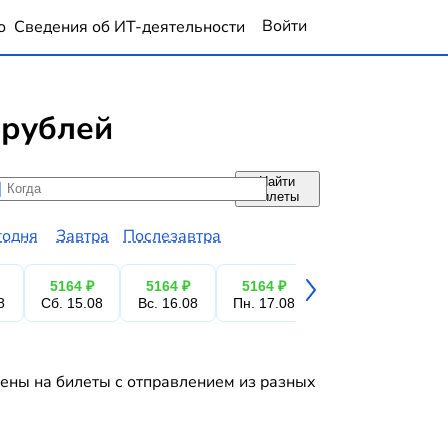
Войти
о
Сведения об ИТ-деятельности
 рублей
Найти
да
да
билеты
годня
Завтра
Послезавтра
5164 ₽
5164 ₽
5164 ₽
5164 ₽
5
8
Сб. 15.08
Вс. 16.08
Пн. 17.08
Вт. 18.08
Ср.
цены на билеты с отправлением из разных