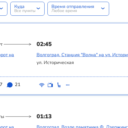
Куда
Время отправления
Все пункты
Любое время
02:45
ут
рот на
Волгоград, Станция "Волна" на ул. Истор
ул. Историческая
.7
21
01:13
ты
рот на
Волгоград, Возле памятника Ф. Дзержин