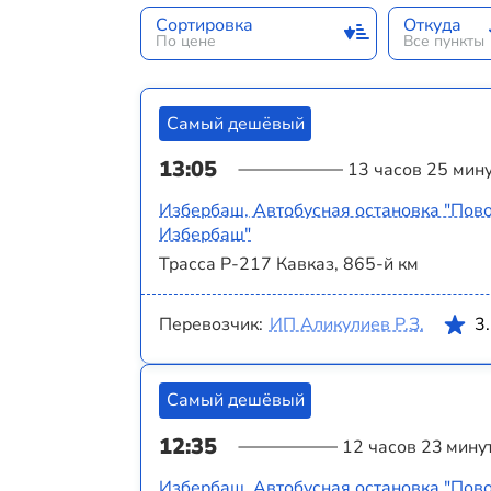
Сортировка
Откуда
По цене
Все пункты
Самый дешёвый
13:05
13 часов 25 мин
Избербаш, Автобусная остановка "Пово
Избербаш"
Трасса Р-217 Кавказ, 865-й км
Перевозчик:
ИП Аликулиев Р.З.
3
Самый дешёвый
12:35
12 часов 23 мину
Избербаш, Автобусная остановка "Пово