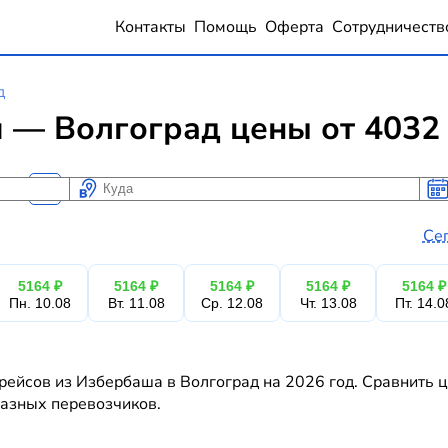
Контакты
Помощь
Оферта
Сотрудничеств
д
 — Волгоград цены от 4032
Куда
Ког
Ког
Се
5164 ₽
5164 ₽
5164 ₽
5164 ₽
5164 ₽
Пн. 10.08
Вт. 11.08
Ср. 12.08
Чт. 13.08
Пт. 14.0
рейсов из Избербаша в Волгоград на 2026 год. Сравнить 
 разных перевозчиков.