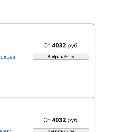
От
4032
руб.
ической
Выбрать билет
От
4032
руб.
скому
Выбрать билет