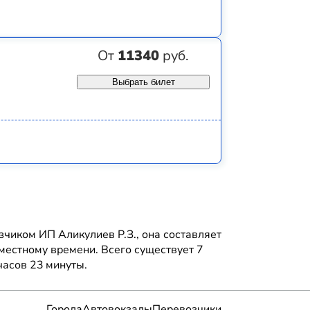
От
11340
руб.
Выбрать билет
иком ИП Аликулиев Р.З., она составляет
местному времени. Всего существует 7
часов 23 минуты.
Города
Автовокзалы
Перевозчики