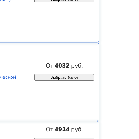
От
4032
руб.
ической
Выбрать билет
От
4914
руб.