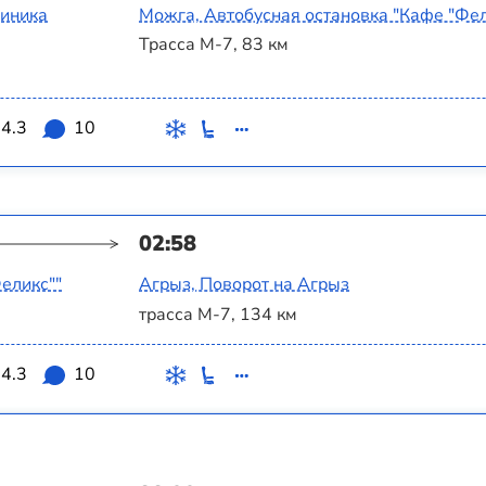
линика
Можга, Автобусная остановка "Кафе "Фел
Трасса М-7, 83 км
4.3
10
02:58
еликс""
Агрыз, Поворот на Агрыз
трасса М-7, 134 км
4.3
10