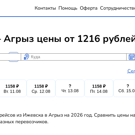
Контакты
Помощь
Оферта
Сотрудничеств
 Агрыз цены от 1216 рубле
Куда
Ког
Ког
Се
?
?
1158 ₽
1158 ₽
1158 ₽
Чт. 13.08
Сб. 15.
Вт. 11.08
Ср. 12.08
Пт. 14.08
рейсов из Ижевска в Агрыз на 2026 год. Сравнить цены н
 разных перевозчиков.