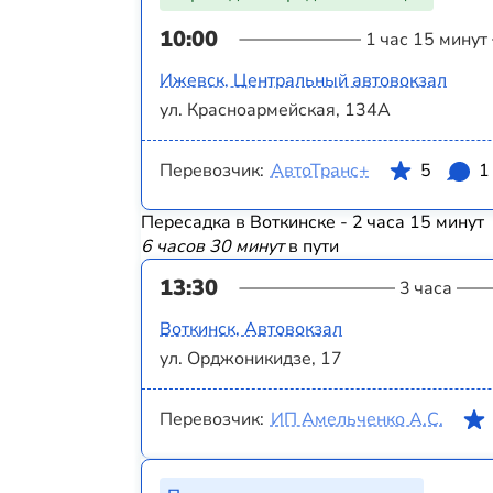
10:00
1 час 15 минут
Ижевск, Центральный автовокзал
ул. Красноармейская, 134А
Перевозчик:
АвтоТранс+
5
1
Пересадка в Воткинске - 2 часа 15 минут
6 часов 30 минут
в пути
13:30
3 часа
Воткинск, Автовокзал
ул. Орджоникидзе, 17
Перевозчик:
ИП Амельченко А.С.