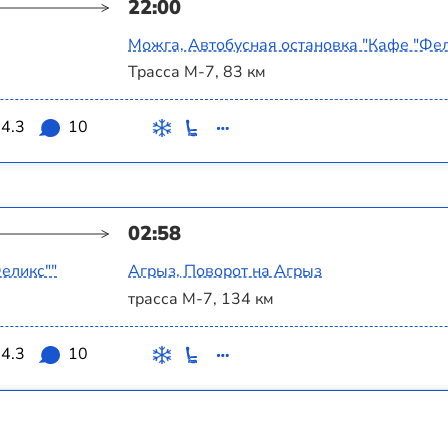
22:00
Можга, Автобусная остановка "Кафе "Фел
Трасса М-7, 83 км
4.3
10
02:58
еликс""
Агрыз, Поворот на Агрыз
трасса М-7, 134 км
4.3
10