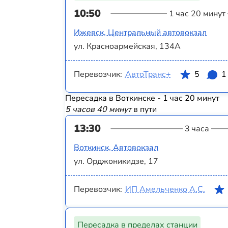
10:50
1 час 20 минут
Ижевск, Центральный автовокзал
ул. Красноармейская, 134А
Перевозчик:
АвтоТранс+
5
1
Пересадка в Воткинске - 1 час 20 минут
5 часов 40 минут
в пути
13:30
3 часа
Воткинск, Автовокзал
ул. Орджоникидзе, 17
Перевозчик:
ИП Амельченко А.С.
Пересадка в пределах станции