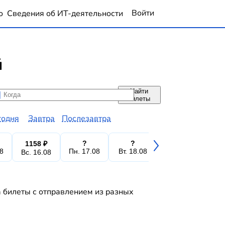
Войти
о
Сведения об ИТ-деятельности
й
Найти
да
да
билеты
годня
Завтра
Послезавтра
?
?
?
1158 ₽
08
Пн. 17.08
Вт. 18.08
Ср. 19.08
Чт.
Вс. 16.08
а билеты с отправлением из разных