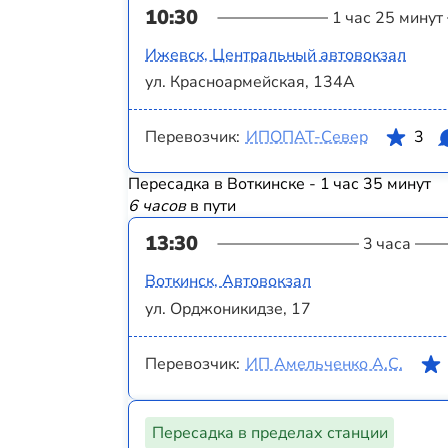
10:30
1 час 25 минут
Ижевск, Центральный автовокзал
ул. Красноармейская, 134А
Перевозчик:
ИПОПАТ-Север
3
Пересадка в Воткинске - 1 час 35 минут
6 часов
в пути
13:30
3 часа
Воткинск, Автовокзал
ул. Орджоникидзе, 17
Перевозчик:
ИП Амельченко А.С.
Пересадка в пределах станции