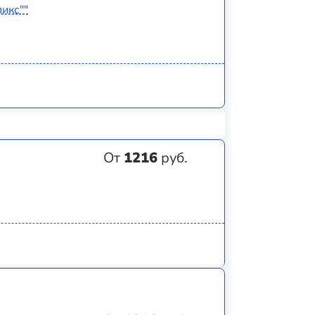
икс""
От
1216
руб.