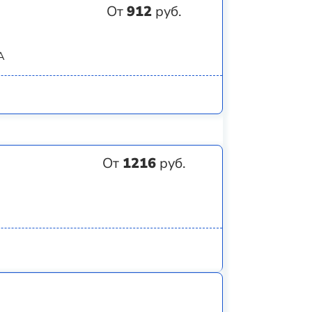
От
912
руб.
А
От
1216
руб.