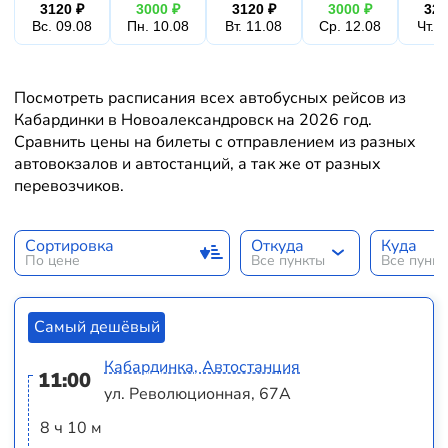
3120 ₽
3000 ₽
3120 ₽
3000 ₽
324
Вс. 09.08
Пн. 10.08
Вт. 11.08
Ср. 12.08
Чт. 
Посмотреть расписания всех автобусных рейсов из
Кабардинки в Новоалександровск на 2026 год.
Сравнить цены на билеты с отправлением из разных
автовокзалов и автостанций, а так же от разных
перевозчиков.
Сортировка
Откуда
Куда
По цене
Все пункты
Все пунк
Самый дешёвый
Кабардинка, Автостанция
11:00
ул. Революционная, 67А
8 ч 10 м