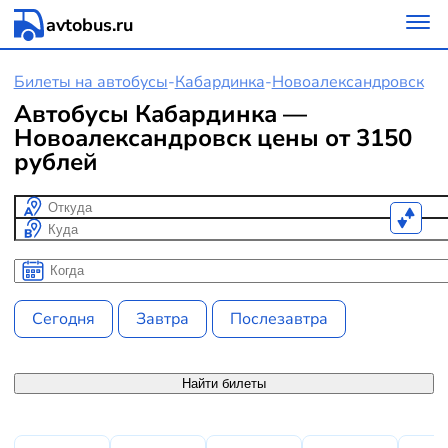
avtobus.ru
Билеты на автобусы
-
Кабардинка
-
Новоалександровск
Автобусы Кабардинка —
Новоалександровск цены от 3150
рублей
Откуда
Куда
Когда
Когда
Сегодня
Завтра
Послезавтра
Найти билеты