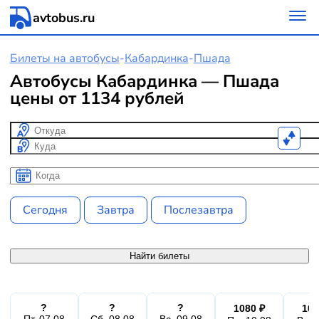
avtobus.ru
Билеты на автобусы
-
Кабардинка
-
Пшада
Автобусы Кабардинка — Пшада
цены от 1134 рублей
Откуда
Куда
Когда
Когда
Сегодня
Завтра
Послезавтра
Найти билеты
?
?
?
1080 ₽
108