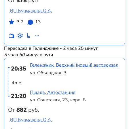
От
378
руб.
ИП Бурмакова О.А.
3.2
13
Пересадка в Геленджике - 2 часа 25 минут
3 часа 50 минут
в пути
Геленджик, Верхний (новый) автовокзал
20:35
ул. Объездная, 3
45 м
Пшада, Автостанция
21:20
ул. Советская, 23, корп. Б
От
882
руб.
ИП Бурмакова О.А.