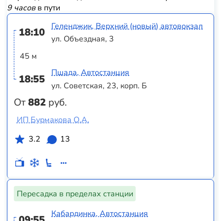
9 часов
в пути
Геленджик, Верхний (новый) автовокзал
18:10
ул. Объездная, 3
45 м
Пшада, Автостанция
18:55
ул. Советская, 23, корп. Б
От
882
руб.
ИП Бурмакова О.А.
3.2
13
Пересадка в пределах станции
Кабардинка, Автостанция
09:55