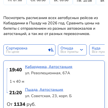
Пт. 07.08
Сб. 08.08
Вс. 09.08
Пн. 10.08
Вт. 
Посмотреть расписания всех автобусных рейсов из
Кабардинки в Пшаду на 2026 год. Сравнить цены на
билеты с отправлением из разных автовокзалов и
автостанций, а так же от разных перевозчиков.
Сортировка
Откуда
Куда
По цене
Все пункты
Все пунк
Кабардинка, Автостанция
19:40
ул. Революционная, 67А
1 ч 40 м
Пшада, Автостанция
21:20
ул. Советская, 23, корп. Б
От
1134
руб.