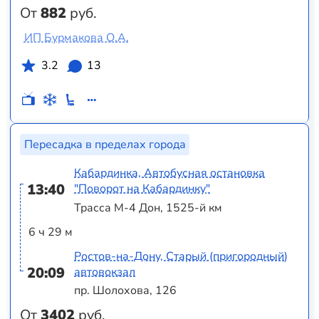
От
882
руб.
ИП Бурмакова О.А.
3.2
13
Пересадка в пределах города
Кабардинка, Автобусная остановка
13:40
"Поворот на Кабардинку"
Трасса М-4 Дон, 1525-й км
6 ч 29 м
Ростов-на-Дону, Старый (пригородный)
20:09
автовокзал
пр. Шолохова, 126
От
3402
руб.