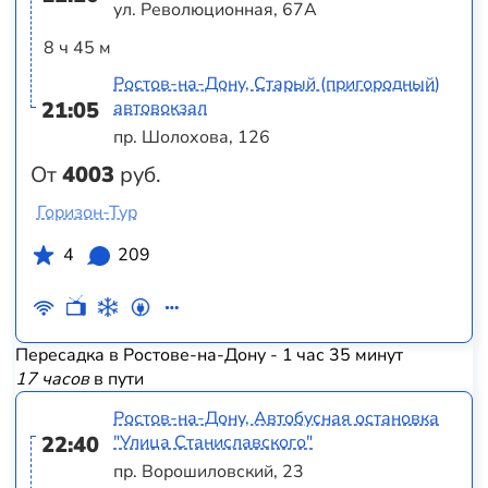
ул. Революционная, 67А
8 ч 45 м
Ростов-на-Дону, Старый (пригородный)
21:05
автовокзал
пр. Шолохова, 126
От
4003
руб.
Горизон-Тур
4
209
Пересадка в Ростове-на-Дону - 1 час 35 минут
17 часов
в пути
Ростов-на-Дону, Автобусная остановка
22:40
"Улица Станиславского"
пр. Ворошиловский, 23