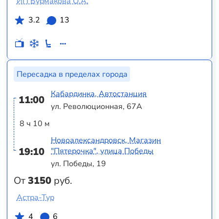
ИП Бурмакова О.А.
3.2
13
Пересадка в пределах города
Кабардинка, Автостанция
11:00
ул. Революционная, 67А
8 ч 10 м
Новоалександровск, Магазин
19:10
"Пятерочка", улица Победы
ул. Победы, 19
От
3150
руб.
Астра-Тур
4
6