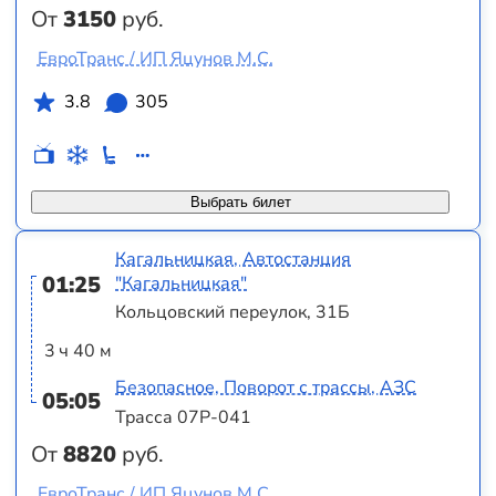
От
3150
руб.
ЕвроТранс / ИП Яцунов М.С.
3.8
305
Выбрать билет
Кагальницкая, Автостанция
01:25
"Кагальницкая"
Кольцовский переулок, 31Б
3 ч 40 м
Безопасное, Поворот с трассы, АЗС
05:05
Трасса 07Р-041
От
8820
руб.
ЕвроТранс / ИП Яцунов М.С.