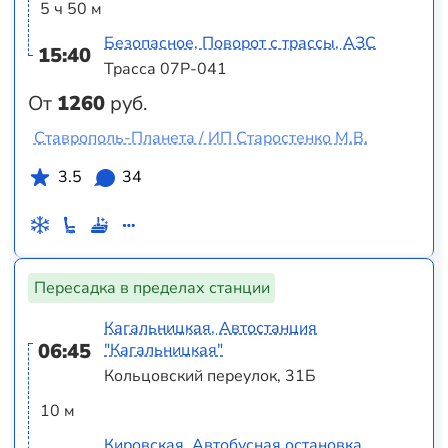
5 ч 50 м
Безопасное, Поворот с трассы, АЗС
15:40
Трасса 07Р-041
От
1260
руб.
Ставрополь-Планета / ИП Старостенко М.В.
3.5
34
Пересадка в пределах станции
Кагальницкая, Автостанция
06:45
"Кагальницкая"
Кольцовский переулок, 31Б
10 м
Кировская, Автобусная остановка