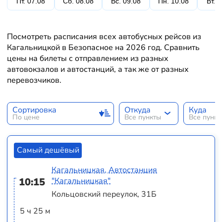
Пт. 07.08
Сб. 08.08
Вс. 09.08
Пн. 10.08
Вт. 
Посмотреть расписания всех автобусных рейсов из
Кагальницкой в Безопасное на 2026 год. Сравнить
цены на билеты с отправлением из разных
автовокзалов и автостанций, а так же от разных
перевозчиков.
Сортировка
Откуда
Куда
По цене
Все пункты
Все пунк
Самый дешёвый
Кагальницкая, Автостанция
10:15
"Кагальницкая"
Кольцовский переулок, 31Б
5 ч 25 м