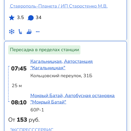
Ставрополь-Планета / ИП Старостенко М.В.
3.5
34
Пересадка в пределах станции
Кагальницкая, Автостанция
07:45
"Кагальницкая"
Кольцовский переулок, 31Б
25 м
Мокрый Батай, Автобусная остановка
08:10
"Мокрый Батай"
60Р-1
От
153
руб.
ЭКСПРЕСССЕРВИС