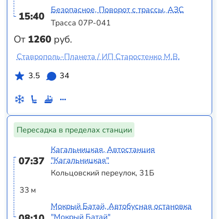
Безопасное, Поворот с трассы, АЗС
15:40
Трасса 07Р-041
От
1260
руб.
Ставрополь-Планета / ИП Старостенко М.В.
3.5
34
Пересадка в пределах станции
Кагальницкая, Автостанция
07:37
"Кагальницкая"
Кольцовский переулок, 31Б
33 м
Мокрый Батай, Автобусная остановка
08:10
"Мокрый Батай"