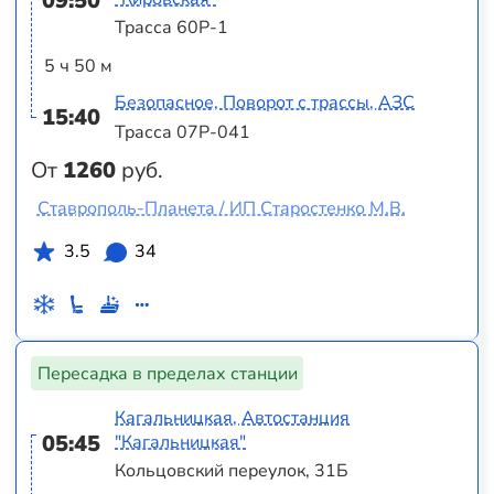
09:50
Трасса 60Р-1
5 ч 50 м
Безопасное, Поворот с трассы, АЗС
15:40
Трасса 07Р-041
От
1260
руб.
Ставрополь-Планета / ИП Старостенко М.В.
3.5
34
Пересадка в пределах станции
Кагальницкая, Автостанция
05:45
"Кагальницкая"
Кольцовский переулок, 31Б