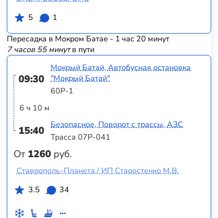
5
1
Пересадка в Мокром Батае - 1 час 20 минут
7 часов 55 минут
в пути
Мокрый Батай, Автобусная остановка
09:30
"Мокрый Батай"
60Р-1
6 ч 10 м
Безопасное, Поворот с трассы, АЗС
15:40
Трасса 07Р-041
От
1260
руб.
Ставрополь-Планета / ИП Старостенко М.В.
3.5
34