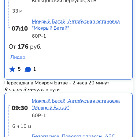
Кольцовский переулок, 31Б
33 м
Мокрый Батай, Автобусная остановка
07:10
"Мокрый Батай"
60Р-1
От
176
руб.
Лидер
5
1
Пересадка в Мокром Батае - 2 часа 20 минут
9 часов 3 минуты
в пути
Мокрый Батай, Автобусная остановка
09:30
"Мокрый Батай"
60Р-1
6 ч 10 м
Безопасное, Поворот с трассы, АЗС