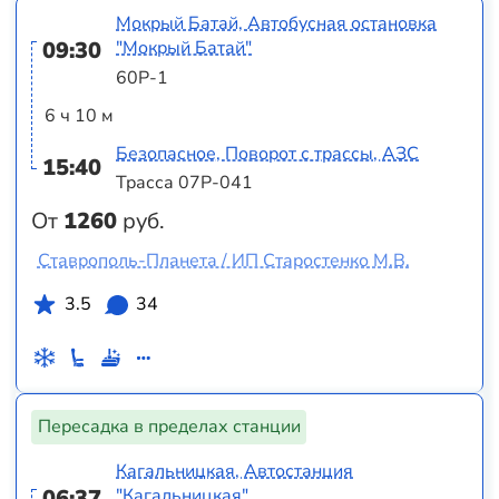
Мокрый Батай, Автобусная остановка
09:30
"Мокрый Батай"
60Р-1
6 ч 10 м
Безопасное, Поворот с трассы, АЗС
15:40
Трасса 07Р-041
От
1260
руб.
Ставрополь-Планета / ИП Старостенко М.В.
3.5
34
Пересадка в пределах станции
Кагальницкая, Автостанция
06:37
"Кагальницкая"