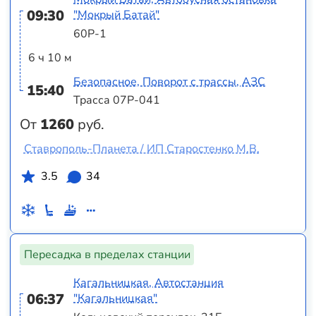
09:30
"Мокрый Батай"
60Р-1
6 ч 10 м
Безопасное, Поворот с трассы, АЗС
15:40
Трасса 07Р-041
От
1260
руб.
Ставрополь-Планета / ИП Старостенко М.В.
3.5
34
Пересадка в пределах станции
Кагальницкая, Автостанция
06:37
"Кагальницкая"