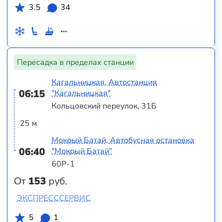
3.5
34
Пересадка в пределах станции
Кагальницкая, Автостанция
06:15
"Кагальницкая"
Кольцовский переулок, 31Б
25 м
Мокрый Батай, Автобусная остановка
06:40
"Мокрый Батай"
60Р-1
От
153
руб.
ЭКСПРЕСССЕРВИС
5
1