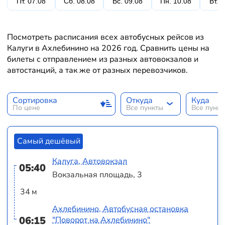
Пт. 07.08
Сб. 08.08
Вс. 09.08
Пн. 10.08
Вт. 
Посмотреть расписания всех автобусных рейсов из
Калуги в Ахлебинино на 2026 год. Сравнить цены на
билеты с отправлением из разных автовокзалов и
автостанций, а так же от разных перевозчиков.
Сортировка
Откуда
Куда
По цене
Все пункты
Все пунк
Самый дешёвый
Калуга, Автовокзал
05:40
Вокзальная площадь, 3
34 м
Ахлебинино, Автобусная остановка
06:15
"Поворот на Ахлебинино"