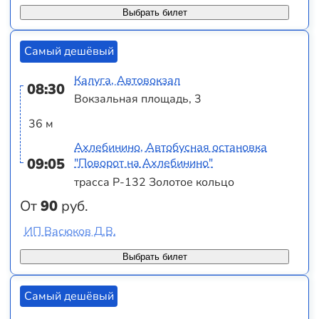
Выбрать билет
Самый дешёвый
Калуга, Автовокзал
08:30
Вокзальная площадь, 3
36 м
Ахлебинино, Автобусная остановка
09:05
"Поворот на Ахлебинино"
трасса Р-132 Золотое кольцо
От
90
руб.
ИП Васюков Д.В.
Выбрать билет
Самый дешёвый