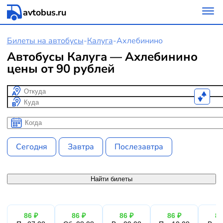
avtobus.ru
Билеты на автобусы
-
Калуга
-
Ахлебинино
Автобусы Калуга — Ахлебинино
цены от 90 рублей
Откуда
Куда
Когда
Когда
Сегодня
Завтра
Послезавтра
Найти билеты
86 ₽
86 ₽
86 ₽
86 ₽
86