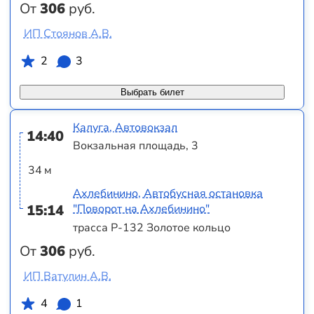
От
306
руб.
ИП Стоянов А.В.
2
3
Выбрать билет
Калуга, Автовокзал
14:40
Вокзальная площадь, 3
34 м
Ахлебинино, Автобусная остановка
15:14
"Поворот на Ахлебинино"
трасса Р-132 Золотое кольцо
От
306
руб.
ИП Ватулин А.В.
4
1